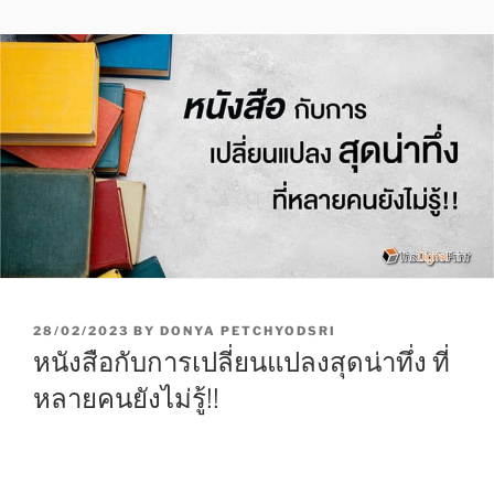
P
28/02/2023
BY
DONYA PETCHYODSRI
O
หนังสือกับการเปลี่ยนแปลงสุดน่าทึ่ง ที่
S
T
หลายคนยังไม่รู้!!
E
D
O
N