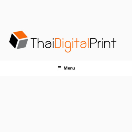
S
k
i
p
t
o
c
o
โรงพิมพ์ด่วน
โรงพิมพ์ดิจิตอล รับพิมพ์งานครบวงจร ไม่มีขั้นต่ำ
n
t
THAIDIGITALPRINT
Menu
e
n
t