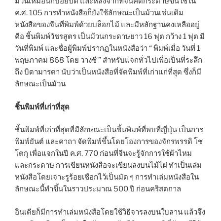
ม้วนเหมือนกับอียิปต์ และหลังจากที่จีนคิดกระดาษขึ้นใช้ใน
ค.ศ. 105 การทำหนังสือก็ยังใช้ลักษณะเป็นม้วนเช่นเดิม
หนังสือของจีนที่พิมพ์ด้วยบล็อกไม้ และมีหลักฐานคงเหลืออยู่
คือ ชิ้นพิมพ์วัชรสูตร เป็นม้วนกระดาษยาว 16 ฟุต กว้าง 1 ฟุต มี
วันที่พิมพ์ และชื่อผู้พิมพ์ปรากฏในหนังสือว่า “ พิมพ์เมื่อ วันที่ 1
พฤษภาคม 868 โดย วางชี ” สำหรับแจกทั่วไปเพื่อเป็นที่ระลึก
ถึง บิดามารดา นับว่าเป็นหนังสือที่จัดพิมพ์ที่เก่าแก่ที่สุด ซึ่งก็มี
ลักษณะเป็นม้วน
ชิ้นพิมพ์ที่เก่าที่สุด
ชิ้นพิมพ์ที่เก่าที่สุดที่มีลักษณะเป็นชิ้นพิมพ์ที่พบที่ญี่ปุ่น เป็นการ
พิมพ์ยันต์ และคาถา จัดพิมพ์ขึ้นโดยโองการของจักรพรรดิ โช
โตกุ เพื่อแจกในปี ค.ศ. 770 ก่อนที่จีนจะรู้จักการใช้ผ้าไหม
และกระดาษ การเขียนหนังสือจะเขียนลงบนไม้ไผ่ ทำเป็นเล่ม
หนังสือโดยเจาะรูร้อยเชือกไว้เป็นมัด ๆ การทำเล่มหนังสือใน
ลักษณะนี้ทำขึ้นในราวประมาณ 500 ปี ก่อนคริสตกาล
อินเดียก็มีการทำเล่มหนังสือโดยใช้วิธีจารลงบนใบลาน แล้วจึง