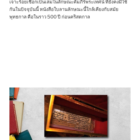
เจาะร้อยเชือกเป็นเล่มในลักษณะคัมภีร์พระเทศน์ ที่ยังคงมีใช้
กันในปัจจุบันนี้ หนังสือใบลานลักษณะนี้ใกล้เคียงกับสมัย
พุทธกาล คือในราว 500 ปี ก่อนคริสตกาล