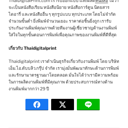
ThaiDigitalPrint.com เรารับออกแบบ และผลิต
หนังสือ
ไม่ว่า
จะเป็นหนังสือเรียน หนังสือนิยาย หนังสือการ์ตูน นิตยสาร
ไดอารี่ และหนังสืออื่น ๆ ทุกรูปแบบ ทุกประเภท โดยไม่จำกัด
จำนวนขั้นต่ำ ยิ่งพิมพ์จำนวนเยอะ ราคาต่อชิ้นยิ่งถูก เรารับ
ประกันงานพิมพ์คุณภาพด้วยทีมงานผู้เชี่ยวชาญด้านงานพิมพ์
ใส่ใจในทุกขั้นตอนการพิมพ์เพื่อคุณภาพของงานพิมพ์ที่ดีที่สุด
เกี่ยวกับ Thaidigitalprint
Thaidigitalprint เราดำเนินธุรกิจเกี่ยวกับงานพิมพ์ โดย บริษัท
เอ็ม.ไอ.ดับบลิว.กรุ๊ป จำกัด เรามุ่งมั่นพัฒนาทักษะด้านการพิมพ์
และรักษามาตรฐานมาโดยตลอด มั่นใจได้ว่าเรามีความพร้อม
ในการผลิตงานพิมพ์ที่มีคุณภาพ ด้วยประสบการณ์ทางด้าน
งานพิมพ์มากกว่า 29 ปี