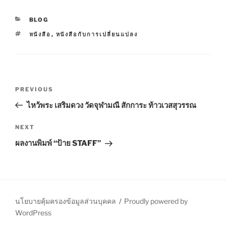
C
BLOG
A
T
หนังสือ
,
หนังสือกับการเปลี่ยนแปลง
T
A
E
G
G
S
O
R
P
I
P
PREVIOUS
E
o
S
r
ไหว้พระ เสริมดวง วัดจุฬามณี สักการะ ท้าวเวสสุวรรณ
s
e
t
v
N
NEXT
n
i
e
ผลงานพิมพ์ “ป้าย STAFF”
o
x
a
u
t
v
s
P
i
P
o
g
o
s
นโยบายคุ้มครองข้อมูลส่วนบุคคล
Proudly powered by
a
s
t
WordPress
t
t