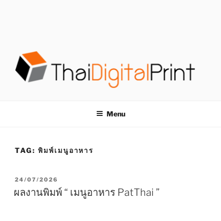
S
k
i
p
t
o
c
o
โรงพิมพ์ด่วน
โรงพิมพ์ดิจิตอล รับพิมพ์งานครบวงจร ไม่มีขั้นต่ำ
n
t
THAIDIGITALPRINT
Menu
e
n
t
TAG:
พิมพ์เมนูอาหาร
P
24/07/2026
O
ผลงานพิมพ์ “ เมนูอาหาร PatThai ”
S
T
E