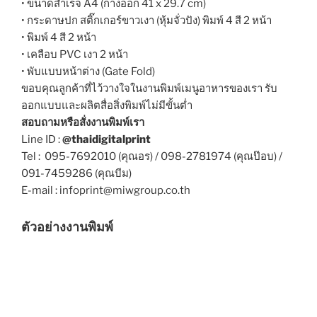
• ขนาดสำเร็จ A4 (กางออก 41 x 29.7 cm)
• กระดาษปก สติ๊กเกอร์ขาวเงา (หุ้มจั่วปัง) พิมพ์ 4 สี 2 หน้า
• พิมพ์ 4 สี 2 หน้า
• เคลือบ PVC เงา 2 หน้า
• พับแบบหน้าต่าง (Gate Fold)
ขอบคุณลูกค้าที่ไว้วางใจในงานพิมพ์เมนูอาหารของเรา รับ
ออกแบบและผลิตสื่อสิ่งพิมพ์ไม่มีขั้นต่ำ
สอบถามหรือสั่งงานพิมพ์เรา
Line ID :
@thaidigitalprint
Tel : 095-7692010 (คุณอร) / 098-2781974 (คุณป๊อบ) /
091-7459286 (คุณบีม)
E-mail : infoprint@miwgroup.co.th
ตัวอย่างงานพิมพ์