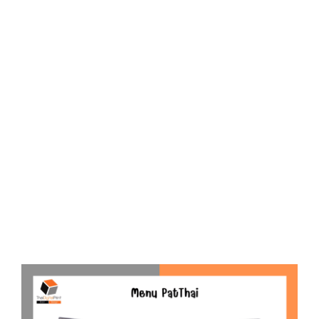
D
O
N