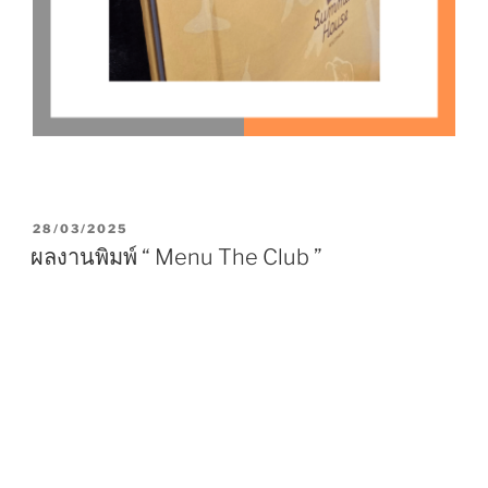
P
28/03/2025
O
ผลงานพิมพ์ “ Menu The Club ”
S
T
E
D
O
N