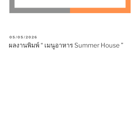
P
05/05/2026
O
ผลงานพิมพ์ “ เมนูอาหาร Summer House ”
S
T
E
D
O
N