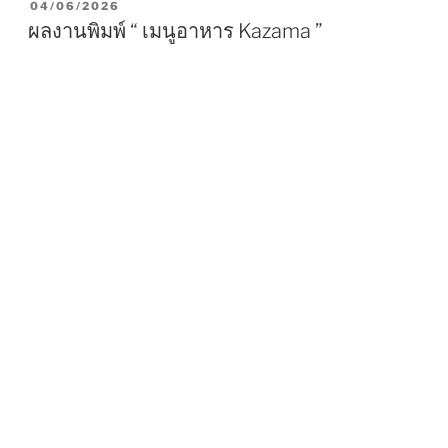
P
04/06/2026
O
ผลงานพิมพ์ “ เมนูอาหาร Kazama ”
S
T
E
D
O
N