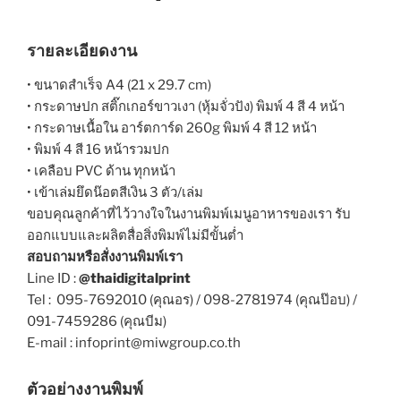
รายละเอียดงาน
• ขนาดสำเร็จ A4 (21 x 29.7 cm)
• กระดาษปก สติ๊กเกอร์ขาวเงา (หุ้มจั่วปัง) พิมพ์ 4 สี 4 หน้า
• กระดาษเนื้อใน อาร์ตการ์ด 260g พิมพ์ 4 สี 12 หน้า
• พิมพ์ 4 สี 16 หน้ารวมปก
• เคลือบ PVC ด้าน ทุกหน้า
• เข้าเล่มยึดน๊อตสีเงิน 3 ตัว/เล่ม
ขอบคุณลูกค้าที่ไว้วางใจในงานพิมพ์เมนูอาหารของเรา รับ
ออกแบบและผลิตสื่อสิ่งพิมพ์ไม่มีขั้นต่ำ
สอบถามหรือสั่งงานพิมพ์เรา
Line ID :
@thaidigitalprint
Tel : 095-7692010 (คุณอร) / 098-2781974 (คุณป๊อบ) /
091-7459286 (คุณบีม)
E-mail : infoprint@miwgroup.co.th
ตัวอย่างงานพิมพ์