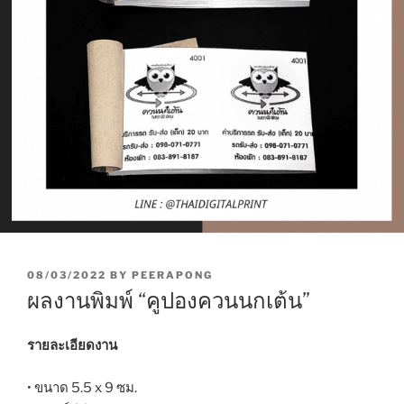
P
08/03/2022
BY
PEERAPONG
O
ผลงานพิมพ์ “คูปองควนนกเต้น”
S
T
E
รายละเอียดงาน
D
O
• ขนาด 5.5 x 9 ซม.
N