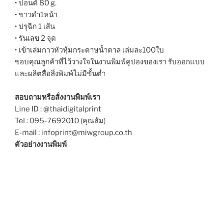
• ปอนด์ 80 g.
• ขาวดำ1หน้า
• ปรุฉีก 1 เส้น
• รันเลข 2 จุด
• เข้าเล่มกาวหัวหุ้มกระดาษน้ำตาล เล่มละ100ใบ
ขอบคุณลูกค้าที่ไว้วางใจในงานพิมพ์คูปองของเรา รับออกแบบ
และผลิตสื่อสิ่งพิมพ์ไม่มีขั้นต่ำ
สอบถามหรือสั่งงานพิมพ์เรา
Line ID : @thaidigitalprint
Tel : 095-7692010 (คุณส้ม)
E-mail : infoprint@miwgroup.co.th
ตัวอย่างงานพิมพ์