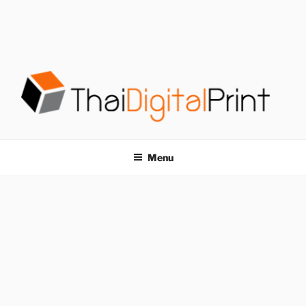
S
k
i
p
t
o
c
o
โรงพิมพ์ด่วน
โรงพิมพ์ดิจิตอล รับพิมพ์งานครบวงจร ไม่มีขั้นต่ำ
n
t
THAIDIGITALPRINT
Menu
e
n
t