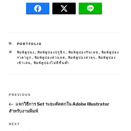
C
PORTFOLIO
A
T
พิมพ์คูปอง
,
พิมพ์คูปองปรุุฉีก
,
พิมพ์คูปองรันเลข
,
พิมพ์คูปอง
T
A
ราคาถูก
,
พิมพ์คูปองส่วนลด
,
พิมพ์คูปองสวยๆ
,
พิมพ์คูปอง
E
G
เข้าเล่ม
,
พิมพ์คูปองไม่มีขั้นต่ำ
G
S
O
R
I
E
P
S
P
PREVIOUS
o
r
แจกวิธีการ Set ระยะตัดตกใน Adobe Illustrator
s
e
สำหรับงานพิมพ์
t
v
n
i
N
NEXT
o