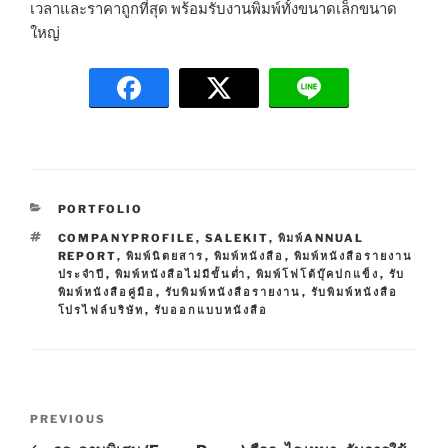
เวลาและราคาถูกที่สุด พร้อมรับงานพิมพ์ทั้งขนาดเล็กขนาด
ใหญ่
C
PORTFOLIO
A
T
COMPANYPROFILE
,
SALEKIT
,
พิมพ์ANNUAL
T
A
REPORT
,
พิมพ์นิตยสาร
,
พิมพ์หนังสือ
,
พิมพ์หนังสือรายงาน
E
G
ประจำปี
,
พิมพ์หนังสือไม่มีขั้นต่ำ
,
พิมพ์โฟโต้บุ๊คปกแข็ง
,
รับ
G
S
พิมพ์หนังสือคู่มือ
,
รับพิมพ์หนังสือรายงาน
,
รับพิมพ์หนังสือ
O
โปรไฟล์บริษัท
,
รับออกแบบหนังสือ
R
I
E
S
P
P
PREVIOUS
o
r