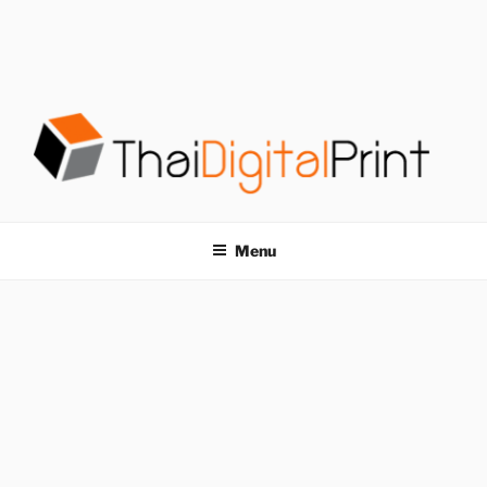
S
k
i
p
t
o
c
o
โรงพิมพ์ด่วน
โรงพิมพ์ดิจิตอล รับพิมพ์งานครบวงจร ไม่มีขั้นต่ำ
n
t
THAIDIGITALPRINT
Menu
e
n
t