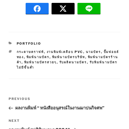
C
PORTFOLIO
A
T
กระดาษคราฟท์
,
งานพิมพ์เคลือบ PVC
,
นามบัตร
,
ปั๊มฟอยล์
T
A
ทอง
,
พิมพ์นามบัตร
,
พิมพ์นามบัตรบริษัท
,
พิมพ์นามบัตรร้าน
E
G
ค้า
,
พิมพ์นามบัตรสวยๆ
,
รับผลิตนามบัตร
,
รับพิมพ์นามบัตร
G
S
ไม่มีขั้นต่ำ
O
R
I
E
S
P
P
PREVIOUS
o
r
ผลงานพิมพ์ “ หนังสืออนุสรณ์ในงานฌาปนกิจศพ”
s
e
t
v
N
NEXT
n
i
e