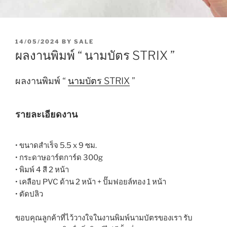
P
14/05/2024
BY
SALE
O
ผลงานพิมพ์ “ นามบัตร STRIX ”
S
T
E
ผลงานพิมพ์ “
นามบัตร STRIX
”
D
O
N
รายละเอียดงาน
• ขนาดสำเร็จ 5.5 x 9 ซม.
• กระดาษอาร์ตการ์ด 300g
• พิมพ์ 4 สี 2 หน้า
• เคลือบ PVC ด้าน 2 หน้า + ปั๊มฟอยล์ทอง 1 หน้า
• ตัดปลิว
ขอบคุณลูกค้าที่ไว้วางใจในงานพิมพ์นามบัตรของเรา รับ