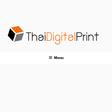
S
k
i
p
t
o
c
o
โรงพิมพ์ด่วน
โรงพิมพ์ดิจิตอล รับพิมพ์งานครบวงจร ไม่มีขั้นต่ำ
n
t
THAIDIGITALPRINT
Menu
e
n
t