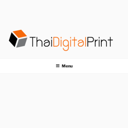
S
k
i
p
t
o
c
o
โรงพิมพ์ด่วน
โรงพิมพ์ดิจิตอล รับพิมพ์งานครบวงจร ไม่มีขั้นต่ำ
n
t
THAIDIGITALPRINT
Menu
e
n
t