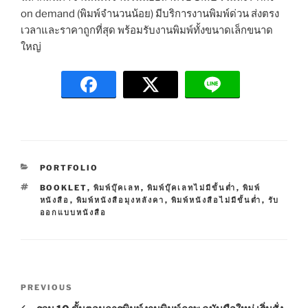
on demand (พิมพ์จำนวนน้อย) มีบริการงานพิมพ์ด่วน ส่งตรง
เวลาและราคาถูกที่สุด พร้อมรับงานพิมพ์ทั้งขนาดเล็กขนาด
ใหญ่
C
PORTFOLIO
A
T
BOOKLET
,
พิมพ์บุ๊คเลท
,
พิมพ์บุ๊คเลทไม่มีขั้นต่ำ
,
พิมพ์
T
A
หนังสือ
,
พิมพ์หนังสือมุงหลังคา
,
พิมพ์หนังสือไม่มีขั้นต่ำ
,
รับ
E
G
ออกแบบหนังสือ
G
S
O
R
I
E
P
S
P
PREVIOUS
o
r