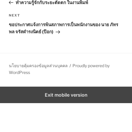
r
ทำความรู้จักกับระยะตัดตก ในงานพิมพ์
s
e
t
v
N
NEXT
n
i
e
ขอประกาศแจ้งการพ้นสภาพการเป็นพนักงานของ นาย ภัทร
o
x
a
พล จรัสดำรงนิตย์ (ป๊อก)
u
t
v
s
P
i
P
o
g
o
s
a
s
t
นโยบายคุ้มครองข้อมูลส่วนบุคคล
Proudly powered by
t
t
WordPress
i
o
Exit mobile version
n