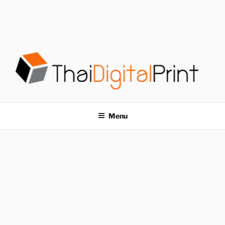
S
k
i
p
t
o
c
o
โรงพิมพ์ด่วน
โรงพิมพ์ดิจิตอล รับพิมพ์งานครบวงจร ไม่มีขั้นต่ำ
n
t
THAIDIGITALPRINT
Menu
e
n
t