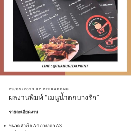
P
29/05/2023
BY
PEERAPONG
O
ผลงานพิมพ์ “เมนูน้ำตกบางรัก”
S
T
E
รายละเอียดงาน
D
O
ขนาด สำเร็จ A4 กางออก A3
N