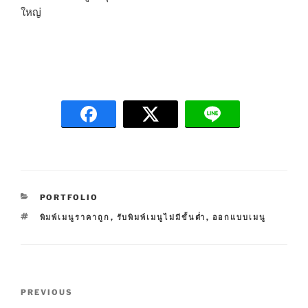
ใหญ่
C
PORTFOLIO
A
T
พิมพ์เมนูราคาถูก
,
รับพิมพ์เมนูไม่มีขั้นต่ำ
,
ออกแบบเมนู
T
A
E
G
G
S
O
R
P
I
P
PREVIOUS
E
o
S