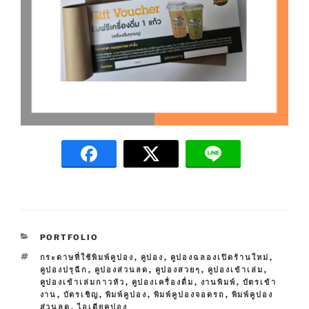
C
PORTFOLIO
A
T
กระดาษที่ใช้พิมพ์คูปอง
,
คูปอง
,
คูปองฉลองเปิดร้านใหม่
,
T
A
คูปองปรุฉีก
,
คูปองส่วนลด
,
คูปองสวยๆ
,
คูปองเข้าเล่ม
,
E
G
คูปองเข้าเล่มกาวหัว
,
คูปองเครื่องดื่ม
,
งานพิมพ์
,
บัตรเข้า
G
S
งาน
,
บัตรเชิญ
,
พิมพ์คูปอง
,
พิมพ์คูปองจอดรถ
,
พิมพ์คูปอง
O
ส่วนลด
,
ไอเดียคูปอง