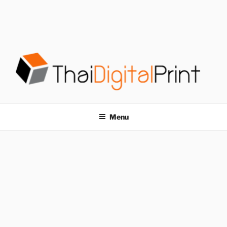
S
k
i
p
t
o
c
o
โรงพิมพ์ด่วน
โรงพิมพ์ดิจิตอล รับพิมพ์งานครบวงจร ไม่มีขั้นต่ำ
n
t
THAIDIGITALPRINT
Menu
e
n
t