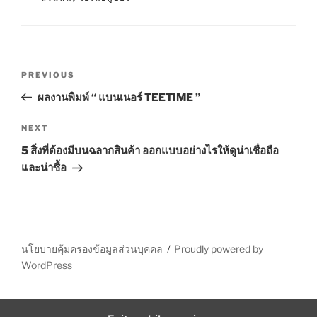
R
I
E
S
P
P
PREVIOUS
o
r
ผลงานพิมพ์ “ แบนเนอร์ TEETIME ”
s
e
t
v
N
NEXT
n
i
e
5 สิ่งที่ต้องมีบนฉลากสินค้า ออกแบบอย่างไรให้ดูน่าเชื่อถือ
o
x
a
และน่าซื้อ
u
t
v
s
P
i
P
o
g
o
s
a
s
t
นโยบายคุ้มครองข้อมูลส่วนบุคคล
Proudly powered by
t
t
WordPress
i
o