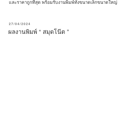
และราคาถูกที่สุด พร้อมรับงานพิมพ์ทั้งขนาดเล็กขนาดใหญ่
P
27/04/2024
O
ผลงานพิมพ์ “ สมุดโน๊ต ”
S
T
E
D
O
N