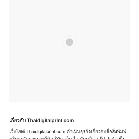
เกี่ยวกับ Thaidigitalprint.com
เว็บไซต์ Thaidigitalprint.com ดำเนินธุรกิจเกี่ยวกับสื่อสิ่งพิมพ์
บริหารจัดการภายใต้ บริษัท เอ็ม.ไอ.ดับบลิว. กรุ๊ป จำกัด ซึ่ง