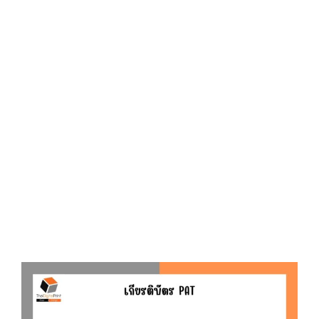
D
O
N