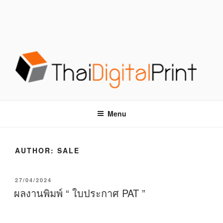
S
k
i
p
t
o
c
o
โรงพิมพ์ด่วน THAIDIGITALPRINT
โรงพิมพ์ดิจิตอล รับพิมพ์งานครบวงจร ไม่มีขั้นต่ำ
n
t
Menu
e
n
t
AUTHOR:
SALE
P
27/04/2024
O
ผลงานพิมพ์ “ ใบประกาศ PAT ”
S
T
E