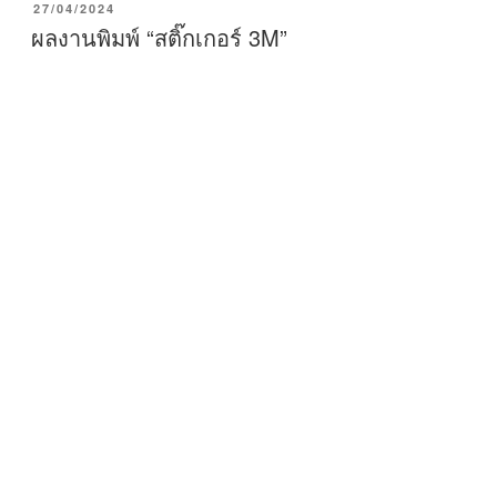
P
27/04/2024
O
ผลงานพิมพ์ “สติ๊กเกอร์ 3M”
S
T
E
D
O
N