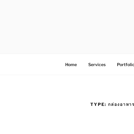
S
k
i
p
t
o
โรงพิมพ์ด่
โรงพิมพ์ดิจิตอล รับพิมพ์งานครบวง
c
o
n
Home
Services
Portfoli
t
e
n
t
TYPE:
กล่องอาหาร