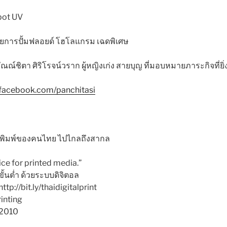
pot UV
ด้วยการปั้มฟลอยด์ โฮโลแกรม เฉดพิเศษ
ชิตา ศิริโรจน์วราก ผู้หญิงเก่ง สายบุญ ที่มอบหมายภาระกิจที่ยิ่
.facebook.com/panchitasi
านพิมพ์ของคนไทย ไปไกลถึงสากล
ice for printed media.”
ขั้นต่ำ ด้วยระบบดิจิตอล
tp://bit.ly/thaidigitalprint
rinting
-2010