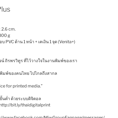
Plus
x 2.6 cm.
300 g
ลือบ PVC ด้าน 1 หน้า + เคเงิน 1 จุด (Venita+)
น์ ถิรพรวิทูร ที่ไว้วางใจในงานพิมพ์ของเรา
านพิมพ์ของคนไทย ไปไกลถึงสากล
ice for printed media.”
ขั้นต่ำ ด้วยระบบดิจิตอล
tp://bit.ly/thaidigitalprint
tp://www.facebook.com/MiwGroupFanpage/messages/