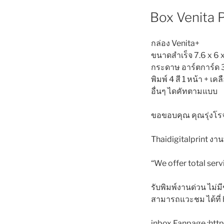
Box Venita 
กล่อง Venita+
ขนาดสำเร็จ 7.6 x 6 
กระดาษ อาร์ตการ์ด 
พิมพ์ 4 สี 1 หน้า + เค
อื่นๆ ไดคัทตามแบบ
ขอขอบคุณ คุณรุ่งโรจ
Thaidigitalprint ง
“We offer total serv
รับพิมพ์งานด่วน ไม่มี
สามารถแวะชม ได้ที่ ht
inbox Fanpage :ht