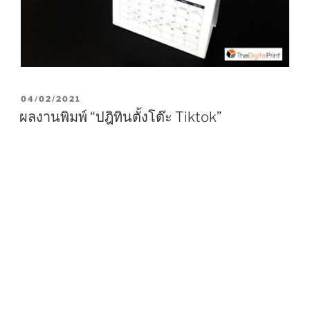
P
04/02/2021
O
ผลงานพิมพ์ “ปฎิทินตั้งโต๊ะ Tiktok”
S
T
E
D
O
N