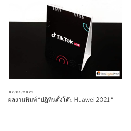
P
07/01/2021
O
ผลงานพิมพ์ “ปฎิทินตั้งโต๊ะ Huawei 2021 “
S
T
E
D
O
N