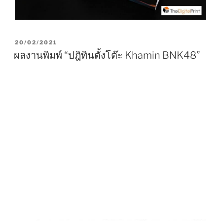
P
20/02/2021
O
ผลงานพิมพ์ “ปฎิทินตั้งโต๊ะ Khamin BNK48”
S
T
E
D
O
N