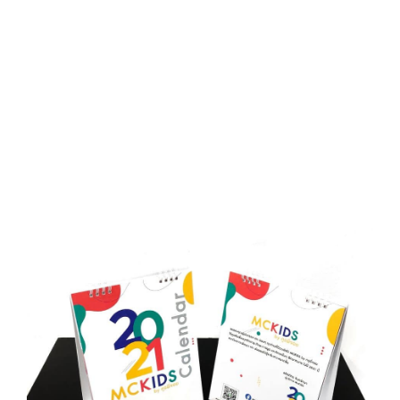
D
O
N