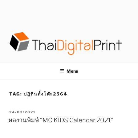
S
k
i
p
t
o
c
o
โรงพิมพ์ด่วน
โรงพิมพ์ดิจิตอล รับพิมพ์งานครบวงจร ไม่มีขั้นต่ำ
n
t
THAIDIGITALPRINT
Menu
e
n
t
TAG:
ปฎิทินตั้งโต๊ะ2564
P
24/03/2021
O
ผลงานพิมพ์ “MC KIDS Calendar 2021”
S
T
E