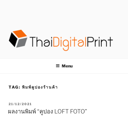
S
k
i
p
t
o
c
o
โรงพิมพ์ด่วน
โรงพิมพ์ดิจิตอล รับพิมพ์งานครบวงจร ไม่มีขั้นต่ำ
n
t
THAIDIGITALPRINT
Menu
e
n
t
TAG:
พิมพ์คูปองร้านค้า
P
21/12/2021
O
ผลงานพิมพ์ “คูปอง LOFT FOTO”
S
T
E