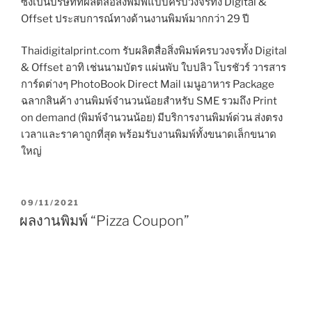
ซึ่งเป็นบริษัทที่ผลิตสื่อสิ่งพิมพ์แบบครบวงจรทั้ง Digital &
Offset ประสบการณ์ทางด้านงานพิมพ์มากกว่า 29 ปี
Thaidigitalprint.com รับผลิตสื่อสิ่งพิมพ์ครบวงจรทั้ง Digital
& Offset อาทิ เช่นนามบัตร แผ่นพับ ใบปลิว โบรชัวร์ วารสาร
การ์ดต่างๆ PhotoBook Direct Mail เมนูอาหาร Package
ฉลากสินค้า งานพิมพ์จำนวนน้อยสำหรับ SME รวมถึง Print
on demand (พิมพ์จำนวนน้อย) มีบริการงานพิมพ์ด่วน ส่งตรง
เวลาและราคาถูกที่สุด พร้อมรับงานพิมพ์ทั้งขนาดเล็กขนาด
ใหญ่
P
09/11/2021
O
ผลงานพิมพ์ “Pizza Coupon”
S
T
E
D
O
N