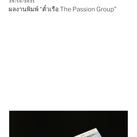
P
29/10/2021
O
ผลงานพิมพ์ “ตั๋วเรือ The Passion Group”
S
T
E
D
O
N