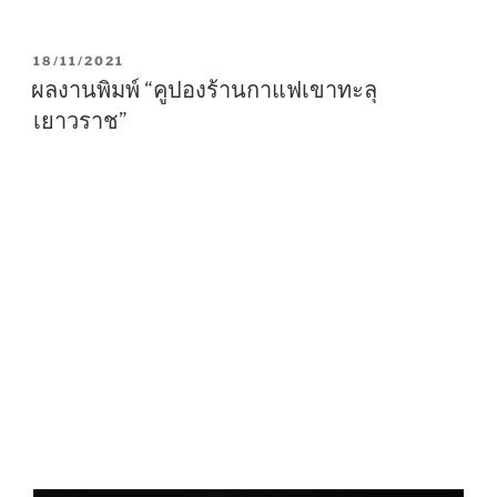
P
18/11/2021
O
ผลงานพิมพ์ “คูปองร้านกาแฟเขาทะลุ
S
เยาวราช”
T
E
D
O
N