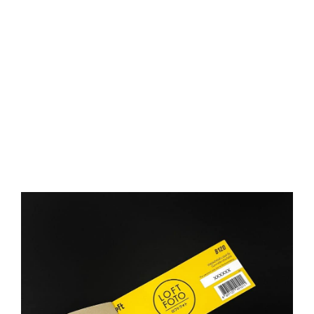
D
O
N