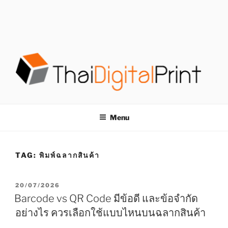
S
k
i
p
t
o
c
o
โรงพิมพ์ด่วน
โรงพิมพ์ดิจิตอล รับพิมพ์งานครบวงจร ไม่มีขั้นต่ำ
n
t
THAIDIGITALPRINT
Menu
e
n
t
TAG:
พิมพ์ฉลากสินค้า
P
20/07/2026
O
Barcode vs QR Code มีข้อดี และข้อจำกัด
S
อย่างไร ควรเลือกใช้แบบไหนบนฉลากสินค้า
T
E