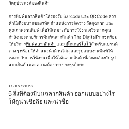
วัตถุประสงค์ของสินค้า
การพิมพ์ฉลากสินค้าให้รองรับ Barcode และ QR Code ควร
คำนึงถึงขนาดของรหัส ตำแหน่งการจัดวาง วัสดุฉลาก และ
คุณภาพงานพิมพ์ เพื่อให้เหมาะกับการใช้งานจริง หากคุณ
กำลังมองหาบริการพิมพ์ฉลากสินค้า ThaiDigitalPrint พร้อม
ให้บริการ
พิมพ์ฉลากสินค้า
และ
สติ๊กเกอร์โลโก้
สำหรับแบรนด์
ต่าง ๆ พร้อมให้คำแนะนำด้านวัสดุ และรูปแบบงานพิมพ์ให้
เหมาะกับการใช้งาน เพื่อให้ได้ฉลากสินค้าที่สอดคล้องกับรูป
แบบสินค้า และความต้องการของธุรกิจค่ะ
P
11/05/2026
O
5 สิ่งที่ต้องมีบนฉลากสินค้า ออกแบบอย่างไร
S
ให้ดูน่าเชื่อถือ และน่าซื้อ
T
E
D
O
N