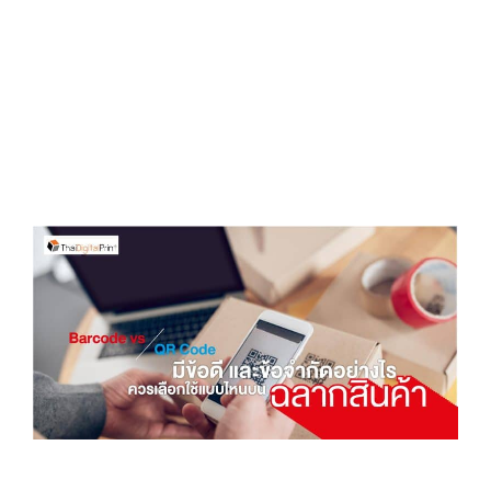
D
O
N