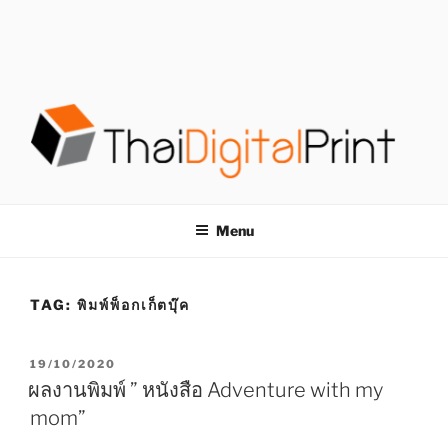
S
k
i
p
t
o
c
o
โรงพิมพ์ด่วน
โรงพิมพ์ดิจิตอล รับพิมพ์งานครบวงจร ไม่มีขั้นต่ำ
n
t
THAIDIGITALPRINT
Menu
e
n
t
TAG:
พิมพ์พ็อกเก็ตบุ๊ค
P
19/10/2020
O
ผลงานพิมพ์ ” หนังสือ Adventure with my
S
mom”
T
E