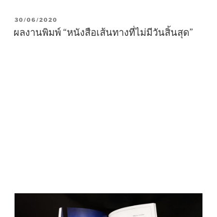
P
30/06/2020
O
ผลงานพิมพ์ “หนังสือเส้นทางที่ไม่มีวันสิ้นสุด”
S
T
E
D
O
N