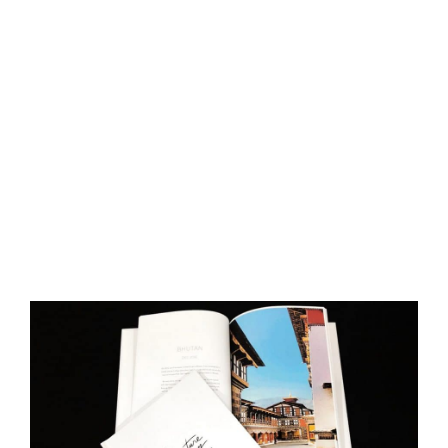
D
O
N