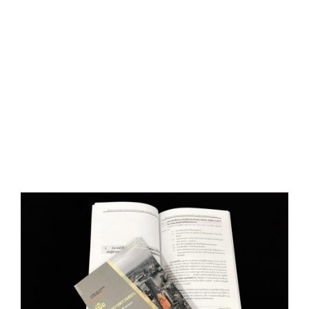
D
O
N