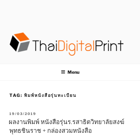
S
k
i
p
t
o
c
o
โรงพิมพ์ด่วน
โรงพิมพ์ดิจิตอล รับพิมพ์งานครบวงจร ไม่มีขั้นต่ำ
n
t
THAIDIGITALPRINT
Menu
e
n
t
TAG:
พิมพ์หนังสือรุ่นทะเบียน
P
19/03/2019
O
ผลงานพิมพ์ หนังสือรุ่นร.รสาธิตวิทยาลัยสงฆ์
S
พุทธชินราช + กล่องสวมหนังสือ
T
E