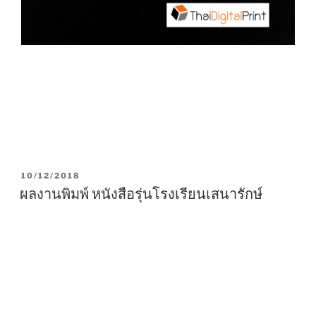
P
10/12/2018
O
ผลงานพิมพ์ หนังสือรุ่นโรงเรียนเสนารักษ์
S
T
E
D
O
N