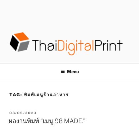
S
k
i
p
t
o
c
o
โรงพิมพ์ด่วน
โรงพิมพ์ดิจิตอล รับพิมพ์งานครบวงจร ไม่มีขั้นต่ำ
n
t
THAIDIGITALPRINT
Menu
e
n
t
TAG:
พิมพ์เมนูร้านอาหาร
P
03/05/2023
O
ผลงานพิมพ์ “เมนู 98 MADE.”
S
T
E