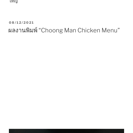
ใหญ่
P
08/12/2021
O
ผลงานพิมพ์ “Choong Man Chicken Menu”
S
T
E
D
O
N