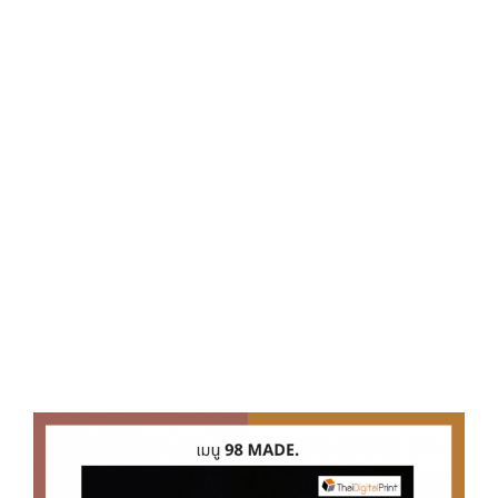
D
O
N