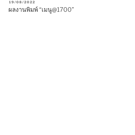
P
19/08/2022
O
ผลงานพิมพ์ “เมนู@1700”
S
T
E
D
O
N