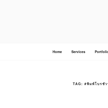
S
k
i
p
t
o
โรงพิมพ์ด่
โรงพิมพ์ดิจิตอล รับพิมพ์งานครบวง
c
o
n
Home
Services
Portfoli
t
e
n
t
TAG:
#พิมพ์โบรชัวร