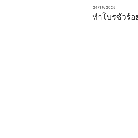
P
24/10/2025
O
ทำโบรชัวร์อ
S
T
E
D
O
N