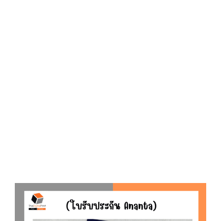
D
O
N