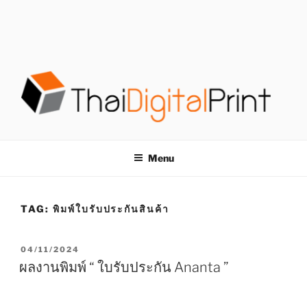
S
k
i
p
t
o
c
o
โรงพิมพ์ด่วน
โรงพิมพ์ดิจิตอล รับพิมพ์งานครบวงจร ไม่มีขั้นต่ำ
n
t
THAIDIGITALPRINT
Menu
e
n
t
TAG:
พิมพ์ใบรับประกันสินค้า
P
04/11/2024
O
ผลงานพิมพ์ “ ใบรับประกัน Ananta ”
S
T
E