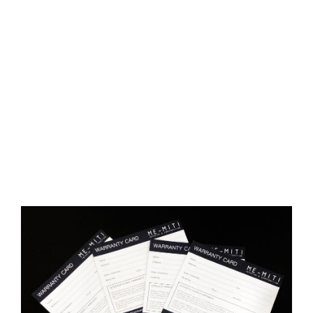
E
D
O
N