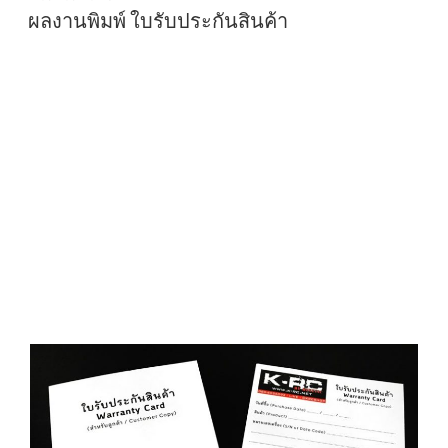
O
ผลงานพิมพ์ ใบรับประกันสินค้า
S
T
E
D
O
N