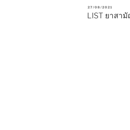
P
27/08/2021
O
LIST ยาสามัญ
S
T
E
D
O
N