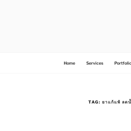
S
k
i
p
t
o
โรงพิมพ์ด่
โรงพิมพ์ดิจิตอล รับพิมพ์งานครบวง
c
o
n
Home
Services
Portfoli
t
e
n
t
TAG:
ยาแก้แพ้ ลดน