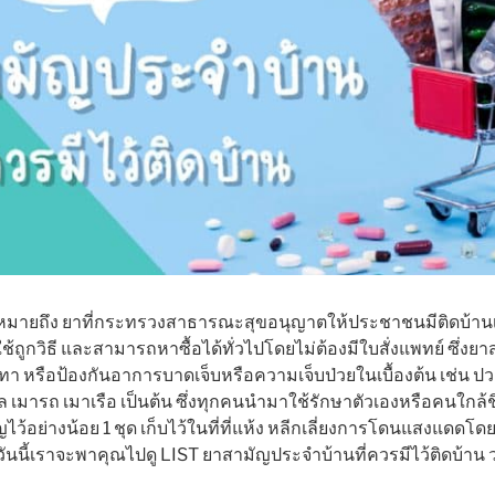
มายถึง ยาที่กระทรวงสาธารณะสุขอนุญาตให้ประชาชนมีติดบ้านเอาไ
้ถูกวิธี และสามารถหาซื้อได้ทั่วไปโดยไม่ต้องมีใบสั่งแพทย์ ซึ่งย
เทา หรือป้องกันอาการบาดเจ็บหรือความเจ็บป่วยในเบื้องต้น เช่น ป
หล เมารถ เมาเรือ เป็นต้น ซึ่งทุกคนนำมาใช้รักษาตัวเองหรือคนใกล้
ไว้อย่างน้อย 1 ชุด เก็บไว้ในที่ที่แห้ง หลีกเลี่ยงการโดนแสงแดด
นวันนี้เราจะพาคุณไปดู LIST ยาสามัญประจำบ้านที่ควรมีไว้ติดบ้าน 