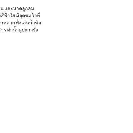
ียน และหาดลูกลม
ฟ้าใส มีจุดชมวิวที่
หลาย ทั้งเล่นน้ำชิล
าร ดำน้ำดูปะการัง