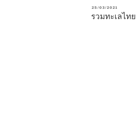
P
25/03/2021
O
รวมทะเลไทยน่
S
T
E
D
O
N