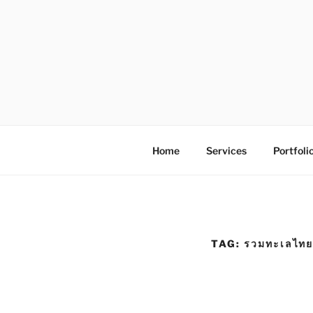
S
k
i
p
t
o
โรงพิมพ์ด่
โรงพิมพ์ดิจิตอล รับพิมพ์งานครบวง
c
o
n
Home
Services
Portfoli
t
e
n
t
TAG:
รวมทะเลไทยน