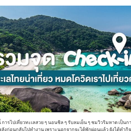
 การไปเที่ยวทะเลสวย ๆ นอนชิล ๆ รับลมเย็น ๆ ชมวิวริมหาด เป็นกา
ตพลังก่อนกลับไปทำงาน เพราะนอกจากจะได้พักผ่อนแล้ว ยังได้ทำกิจ