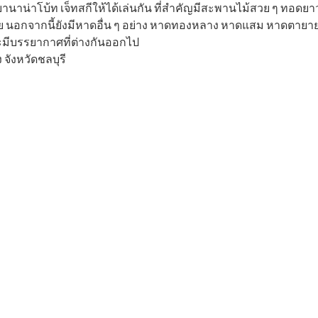
านาน่าโบ้ท เจ็ทสกีให้ได้เล่นกัน ที่สำคัญมีสะพานไม้สวย ๆ ทอดยาว
้วย นอกจากนี้ยังมีหาดอื่น ๆ อย่าง หาดทองหลาง หาดแสม หาดตาย
ะมีบรรยากาศที่ต่างกันออกไป
จังหวัดชลบุรี