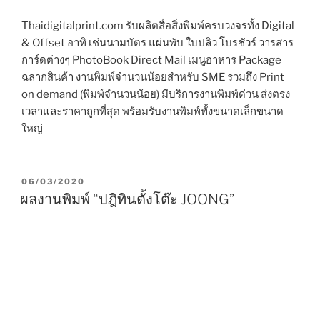
Thaidigitalprint.com รับผลิตสื่อสิ่งพิมพ์ครบวงจรทั้ง Digital
& Offset อาทิ เช่นนามบัตร แผ่นพับ ใบปลิว โบรชัวร์ วารสาร
การ์ดต่างๆ PhotoBook Direct Mail เมนูอาหาร Package
ฉลากสินค้า งานพิมพ์จำนวนน้อยสำหรับ SME รวมถึง Print
on demand (พิมพ์จำนวนน้อย) มีบริการงานพิมพ์ด่วน ส่งตรง
เวลาและราคาถูกที่สุด พร้อมรับงานพิมพ์ทั้งขนาดเล็กขนาด
ใหญ่
P
06/03/2020
O
ผลงานพิมพ์ “ปฎิทินตั้งโต๊ะ JOONG”
S
T
E
D
O
N