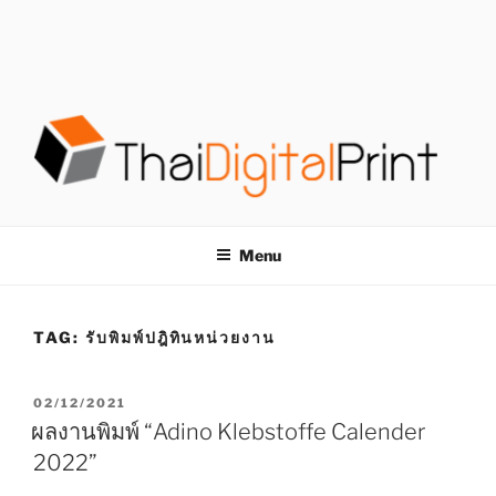
S
k
i
p
t
o
c
o
โรงพิมพ์ด่วน
โรงพิมพ์ดิจิตอล รับพิมพ์งานครบวงจร ไม่มีขั้นต่ำ
n
t
THAIDIGITALPRINT
Menu
e
n
t
TAG:
รับพิมพ์ปฎิทินหน่วยงาน
P
02/12/2021
O
ผลงานพิมพ์ “Adino Klebstoffe Calender
S
2022”
T
E