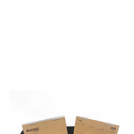
D
O
N