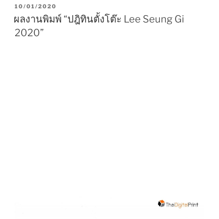
P
10/01/2020
O
ผลงานพิมพ์ “ปฎิทินตั้งโต๊ะ Lee Seung Gi
S
2020”
T
E
D
O
N