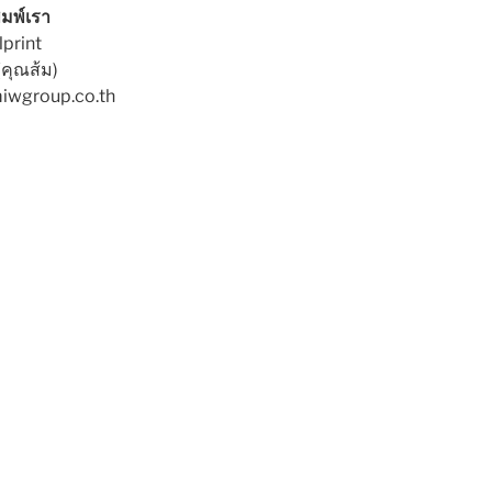
มพ์เรา
lprint
คุณส้ม)
miwgroup.co.th