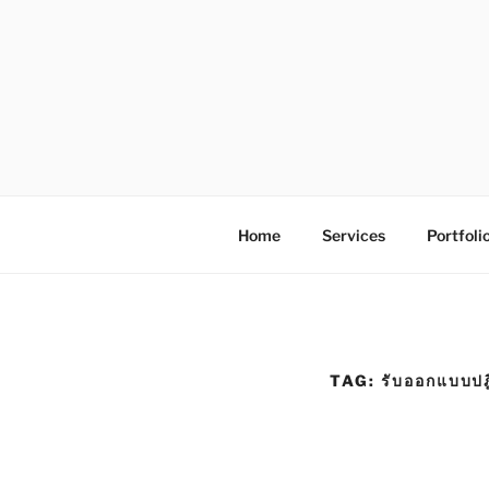
S
k
i
p
t
o
โรงพิมพ์ด่
โรงพิมพ์ดิจิตอล รับพิมพ์งานครบวง
c
o
n
Home
Services
Portfoli
t
e
n
t
TAG:
รับออกแบบปฎิ