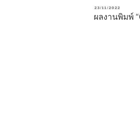
P
23/11/2022
O
ผลงานพิมพ์
S
T
E
D
O
N