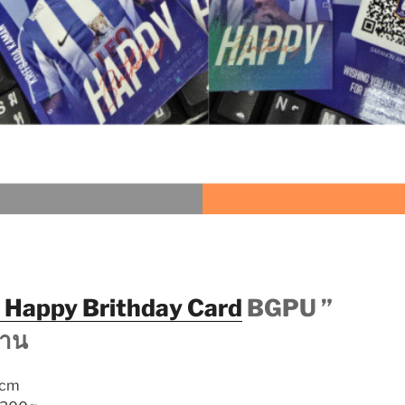
Happy Brithday Card
BGPU ”
งาน
9cm