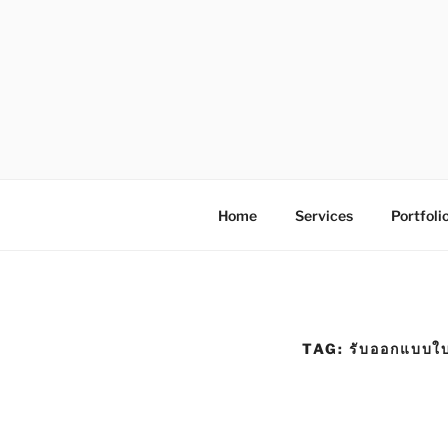
S
k
i
p
t
o
โรงพิมพ์ด่
โรงพิมพ์ดิจิตอล รับพิมพ์งานครบวง
c
o
n
Home
Services
Portfoli
t
e
n
t
TAG:
รับออกแบบใ