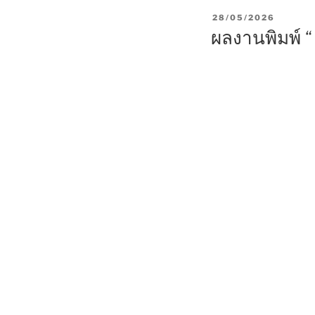
P
28/05/2026
O
ผลงานพิมพ์ 
S
T
E
D
O
N