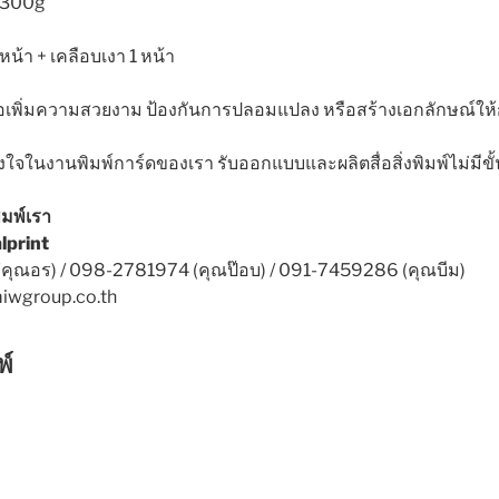
ด 300g
น้า + เคลือบเงา 1 หน้า
ื่อเพิ่มความสวยงาม ป้องกันการปลอมแปลง หรือสร้างเอกลักษณ์ให้
งใจในงานพิมพ์การ์ดของเรา รับออกแบบและผลิตสื่อสิ่งพิมพ์ไม่มีขั้
มพ์เรา
lprint
(คุณอร) / 098-2781974 (คุณป๊อบ) / 091-7459286 (คุณบีม)
miwgroup.co.th
พ์