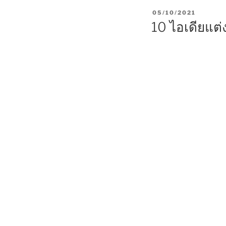
P
05/10/2021
O
10 ไอเดียแต
S
T
E
D
O
N