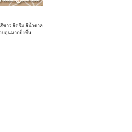
ีขาว สีครีม สีน้ำตาล
บอุ่นมากยิ่งขึ้น