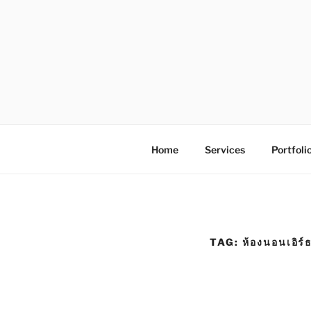
S
k
i
p
t
o
โรงพิมพ์ด่
โรงพิมพ์ดิจิตอล รับพิมพ์งานครบวง
c
o
n
Home
Services
Portfoli
t
e
n
t
TAG:
ห้องนอนเอิร