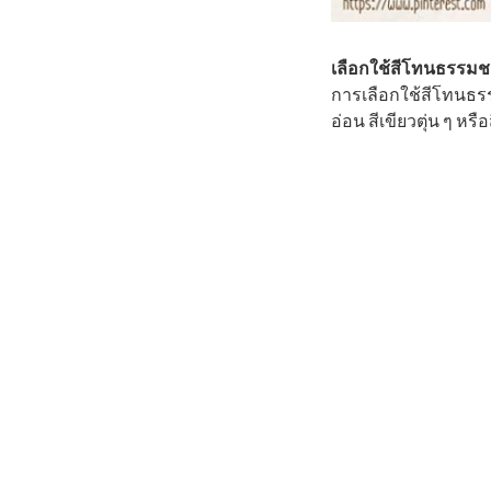
เลือกใช้สีโทนธรรมช
การเลือกใช้สีโทนธรร
อ่อน สีเขียวตุ่น ๆ หร