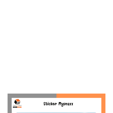
D
O
N