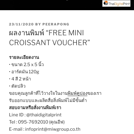
P
23/11/2020
BY
PEERAPONG
O
ผลงานพิมพ์ “FREE MINI
S
T
CROISSANT VOUCHER”
E
D
O
รายละเอียดงาน
N
• ขนาด 2.5 x 5 นิ้ว
• อาร์ตมัน 120g
• 4 สี 2 หน้า
• ตัดปลิว
ขอบคุณลูกค้าที่ไว้วางใจในงาน
พิมพ์คูปอง
ของเรา
รับออกแบบและผลิตสื่อสิ่งพิมพ์ไม่มีขั้นต่ำ
สอบถามหรือสั่งงานพิมพ์เรา
Line ID : @thaidigitalprint
Tel : 095-7692010 (คุณอีฟ)
E-mail : infoprint@miwgroup.co.th