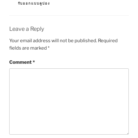
G
รับออกแบบคูปอง
G
S
O
R
I
E
Leave a Reply
S
Your email address will not be published.
Required
fields are marked
*
Comment
*