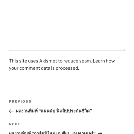
This site uses Akismet to reduce spam.
Learn how
your comment data is processed.
P
P
PREVIOUS
o
r
ผลงานพิมพ์ “แผ่นพับ ฟิลลิปประกันชีวิต”
s
e
t
v
N
NEXT
n
i
e
ผลงานพิมพ์ “การ์ดปีใหม่ เอเซียน เอเลเวเตอร์”