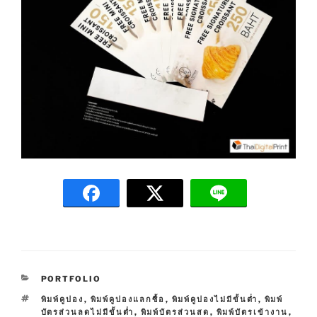
C
PORTFOLIO
A
T
พิมพ์คูปอง
,
พิมพ์คูปองแลกซื้อ
,
พิมพ์คูปองไม่มีขั้นต่ำ
,
พิมพ์
T
A
บัตรส่วนลดไม่มีขั้นต่ำ
,
พิมพ์บัตรส่วนสด
,
พิมพ์บัตรเข้างาน
,
E