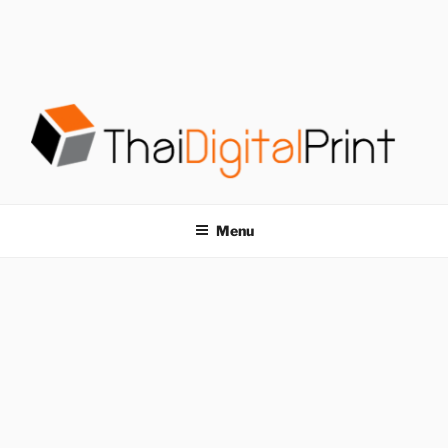
S
k
i
p
t
o
c
o
โรงพิมพ์ด่วน
โรงพิมพ์ดิจิตอล รับพิมพ์งานครบวงจร ไม่มีขั้นต่ำ
n
t
THAIDIGITALPRINT
Menu
e
n
t