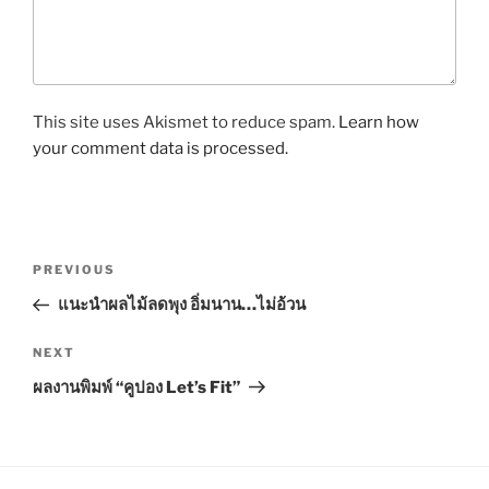
This site uses Akismet to reduce spam.
Learn how
your comment data is processed.
P
P
PREVIOUS
o
r
แนะนำผลไม้ลดพุง อิ่มนาน…ไม่อ้วน
s
e
t
v
N
NEXT
n
i
e
ผลงานพิมพ์ “คูปอง Let’s Fit”
o
x
a
u
t
v
s
P
i
P
o