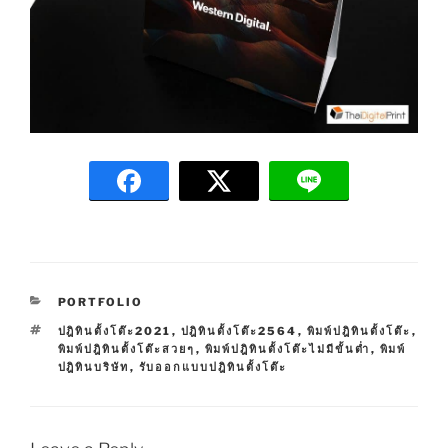
C
PORTFOLIO
A
T
ปฎิทินตั้งโต๊ะ2021
,
ปฎิทินตั้งโต๊ะ2564
,
พิมพ์ปฎิทินตั้งโต๊ะ
,
T
A
พิมพ์ปฎิทินตั้งโต๊ะสวยๆ
,
พิมพ์ปฎิทินตั้งโต๊ะไม่มีขั้นต่ำ
,
พิมพ์
E
G
ปฎิทินบริษัท
,
รับออกแบบปฎิทินตั้งโต๊ะ
G
S
O
R
I
E