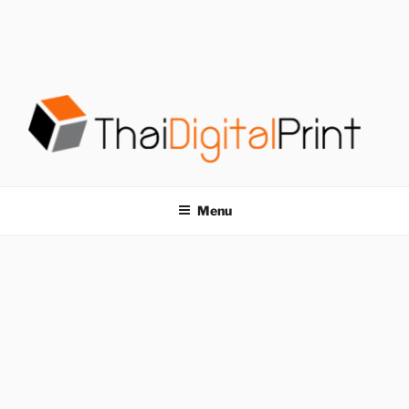
S
k
i
p
t
o
c
o
โรงพิมพ์ด่วน
โรงพิมพ์ดิจิตอล รับพิมพ์งานครบวงจร ไม่มีขั้นต่ำ
n
t
THAIDIGITALPRINT
Menu
e
n
t