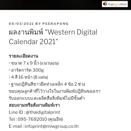
P
05/03/2021
BY
PEERAPONG
O
ผลงานพิมพ์ “Western Digital
S
T
Calendar 2021”
E
D
O
รายละเอียดงาน
N
• ขนาด 7 x 9 นิ้ว (แนวนอน)
• อาร์ตการ์ด 300g
• 4 สี 16 หน้า (8 แผ่น)
• ฐานปฎิทินสีขาวยึดห่วงเหล็ก 4 ข้อ 2 ช่วง
ขอบคุณลูกค้าที่ไว้วางใจในงานพิมพ์ปฎิทินของเรา
รับออกแบบและผลิตสื่อสิ่งพิมพ์ไม่มีขั้นต่ำ
สอบถามหรือสั่งงานพิมพ์เรา
Line ID : @thaidigitalprint
Tel : 095-7692010 (คุณอีฟ)
E-mail : infoprint@miwgroup.co.th