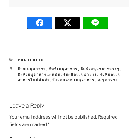
C
PORTFOLIO
A
T
ป้ายเมนูอาหาร
,
พิมพ์เมนูอาหาร
,
พิมพ์เมนูอาหารสวยๆ
,
T
A
พิมพ์เมนูอาหารแผ่นพับ
,
รับผลิตเมนูอาหาร
,
รับพิมพ์เมนู
E
G
อาหารไม่มีขั้นต่ำ
,
รับออกแบบเมนูอาหาร
,
เมนูอาหาร
G
S
O
R
I
E
Leave a Reply
S
Your email address will not be published.
Required
fields are marked
*