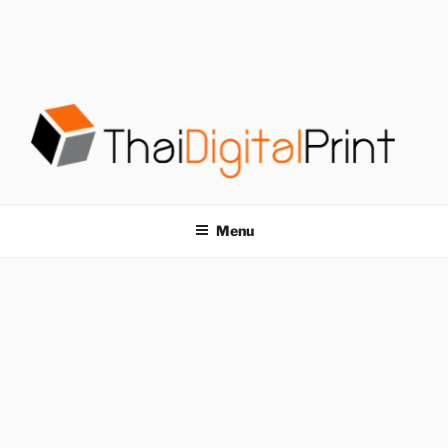
S
k
i
p
t
o
c
o
โรงพิมพ์ด่วน
โรงพิมพ์ดิจิตอล รับพิมพ์งานครบวงจร ไม่มีขั้นต่ำ
n
t
THAIDIGITALPRINT
Menu
e
n
t