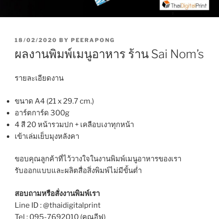
P
18/02/2020
BY
PEERAPONG
O
ผลงานพิมพ์เมนูอาหาร ร้าน Sai Nom’s
S
T
E
รายละเอียดงาน
D
O
ขนาด A4 (21 x 29.7 cm.)
N
อาร์ตการ์ด 300g
4 สี 20 หน้ารวมปก + เคลือบเงาทุกหน้า
เข้าเล่มเย็บมุงหลังคา
ขอบคุณลูกค้าที่ไว้วางใจในงานพิมพ์เมนูอาหารของเรา
รับออกแบบและผลิตสื่อสิ่งพิมพ์ไม่มีขั้นต่ำ
สอบถามหรือสั่งงานพิมพ์เรา
Line ID : @thaidigitalprint
Tel : 095-7692010 (คุณอีฟ)