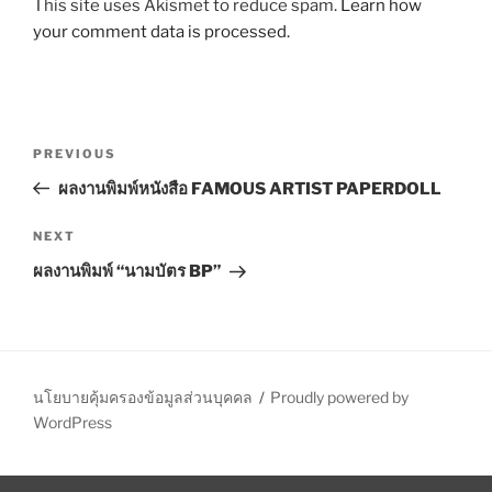
This site uses Akismet to reduce spam.
Learn how
your comment data is processed.
P
P
PREVIOUS
o
r
ผลงานพิมพ์หนังสือ FAMOUS ARTIST PAPERDOLL
s
e
t
v
N
NEXT
n
i
e
ผลงานพิมพ์ “นามบัตร BP”
o
x
a
u
t
v
s
P
i
P
o
g
o
s
นโยบายคุ้มครองข้อมูลส่วนบุคคล
Proudly powered by
a
s
t
WordPress
t
t
i