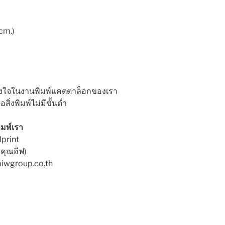
cm.)
วางใจในงานพิมพ์แคตตาล็อกของเรา
ิ่งพิมพ์ไม่มีขั้นต่ำ
มพ์เรา
lprint
คุณอีฟ)
miwgroup.co.th