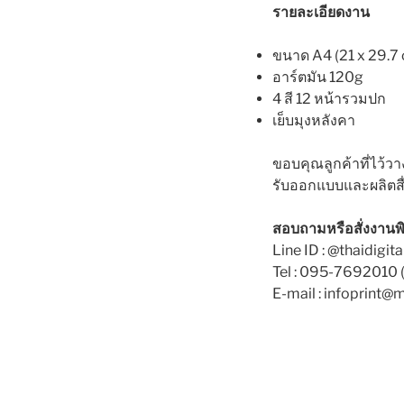
รายละเอียดงาน
D
O
N
ขนาด A4 (21 x 29.7 
อาร์ตมัน 120g
4 สี 12 หน้ารวมปก
เย็บมุงหลังคา
ขอบคุณลูกค้าที่ไว้
รับออกแบบและผลิตสื่อส
สอบถามหรือสั่งงานพิ
Line ID : @thaidigita
Tel : 095-7692010 (
E-mail : infoprint@