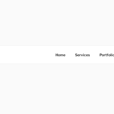
S
k
i
p
t
o
โรงพิมพ์ด่
โรงพิมพ์ดิจิตอล รับพิมพ์งานครบวง
c
o
n
Home
Services
Portfoli
t
e
n
t