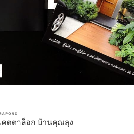
RAPONG
แคตตาล็อก บ้านคุณลุง