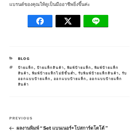
แบรนด์ของคุณให้ดูเป็นมืออาชีพยิ่งขึ้นค่ะ
C
BLOG
A
T
ป้ายแท็ก
,
ป้ายแท็กสินค้า
,
พิมพ์ป้ายแท็ก
,
พิมพ์ป้ายแท็ก
T
A
สินค้า
,
พิมพ์ป้ายแท็กไม่มีขั้นต่ำ
,
รับพิมพ์ป้ายแท็กสินค้า
,
รับ
E
G
ออกแบบป้ายแท็ก
,
ออกแบบป้ายแท็ก
,
ออกแบบป้ายแท็ก
G
S
สินค้า
O
R
I
E
S
P
P
PREVIOUS
o
r
ผลงานพิมพ์ “ Set แบนเนอร์+โปสการ์ดโตโต้ ”
s
e