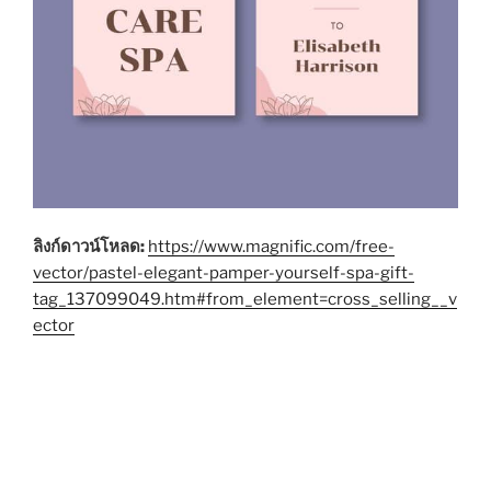
ลิงก์ดาวน์โหลด:
https://www.magnific.com/free-
vector/pastel-elegant-pamper-yourself-spa-gift-
tag_137099049.htm#from_element=cross_selling__v
ector