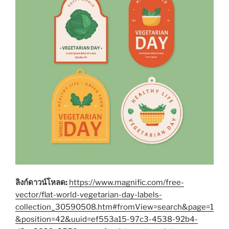
ลิงก์ดาวน์โหลด:
https://www.magnific.com/free-
vector/flat-world-vegetarian-day-labels-
collection_30590508.htm#fromView=search&page=1
&position=42&uuid=ef553a15-97c3-4538-92b4-