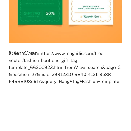
ลิงก์ดาวน์โหลด:
https://www.magnific.com/free-
vector/fashion-boutique-gift-tag-
template_66200923.htm#fromView=search&page=2
&position=27&uuid=29812310-9840-4121-8b88-
64938f08e9f7&query=Hang+Tag+Fashion+template