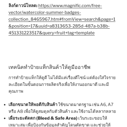
ลิงก์ดาวน์โหลด:
https://www.magnific.com/free-
vector/watercolor-summer-badges-
collection_8465967.htm#fromView=search&page=1
&position=17&uuid=a8313653-285d-487a-b38b-
451331223517&query=fruit+tag+template
เทคนิคทำป้ายแท็กสินค้าให้ดูมืออาชีพ
การทำป้ายแท็กให้ดูดี ไม่ได้มีแค่เรื่องดีไซน์ แต่ต้องใส่ใจราย
ละเอียดในขั้นตอนการผลิตจริงเพื่อให้งานออกมาดี และมี
คุณภาพ
เลือกขนาดให้พอดีกับสินค้า
ใช้ขนาดมาตรฐาน เช่น A6, A7
หรือ A8 เพื่อให้ดูสมดุลกับตัวสินค้า และใช้งานได้หลากหลาย
เผื่อระยะตัดตก (Bleed & Safe Area)
เว้นระยะขอบให้
เหมาะสม เพื่อป้องกันข้อมูลสำคัญโดนตัดขาด และช่วยให้