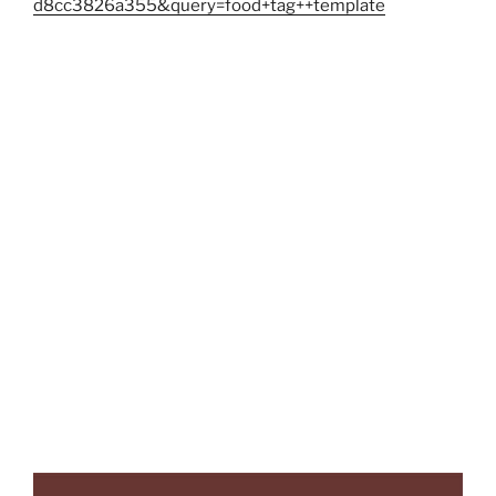
d8cc3826a355&query=food+tag++template