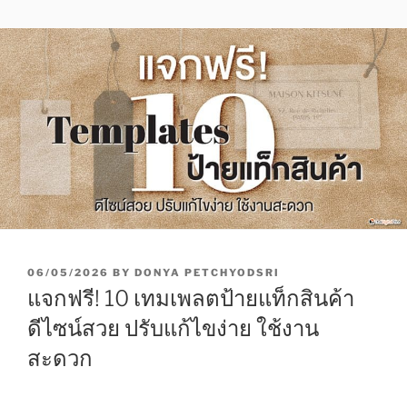
P
06/05/2026
BY
DONYA PETCHYODSRI
O
แจกฟรี! 10 เทมเพลตป้ายแท็กสินค้า
S
T
ดีไซน์สวย ปรับแก้ไขง่าย ใช้งาน
E
สะดวก
D
O
N