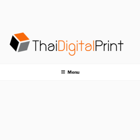
S
k
i
p
t
o
c
o
โรงพิมพ์ด่วน
โรงพิมพ์ดิจิตอล รับพิมพ์งานครบวงจร ไม่มีขั้นต่ำ
n
t
THAIDIGITALPRINT
Menu
e
n
t