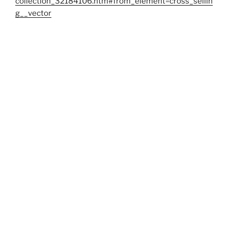
collection_32184106.htm#from_element=cross_sellin
g__vector