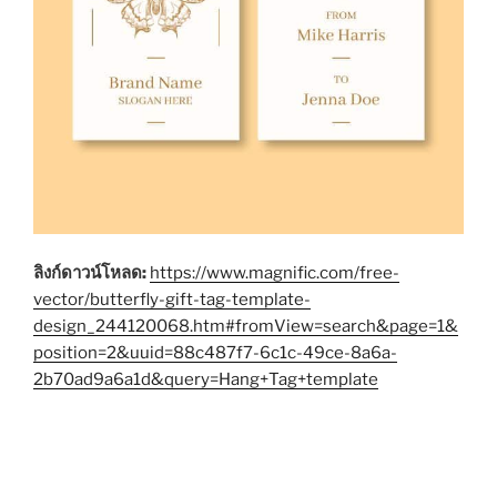
ลิงก์ดาวน์โหลด:
https://www.magnific.com/free-
vector/butterfly-gift-tag-template-
design_244120068.htm#fromView=search&page=1&
position=2&uuid=88c487f7-6c1c-49ce-8a6a-
2b70ad9a6a1d&query=Hang+Tag+template