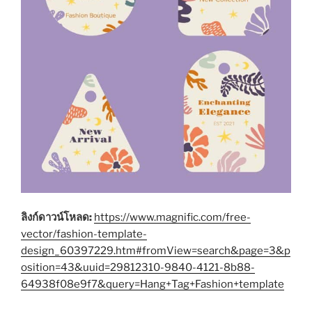
ลิงก์ดาวน์โหลด:
https://www.magnific.com/free-
vector/fashion-template-
design_60397229.htm#fromView=search&page=3&p
osition=43&uuid=29812310-9840-4121-8b88-
64938f08e9f7&query=Hang+Tag+Fashion+template