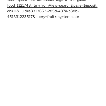
food_1121748.htm#fromView=search&page=1&positi
on=11&uuid=a8313653-285d-487a-b38b-
451331223517&query=fruit+tag+template