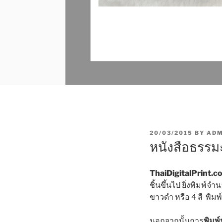
P
20/03/2015
BY
ADM
O
หนังสือธรรม
S
T
E
ThaiDigitalPrint.c
D
O
ชิ้นขึ้นไป ยิ่งพิมพ์จ
N
ขาวดำ หรือ 4 สี พิมพ
นอกจากนั้นการ
พิมพ