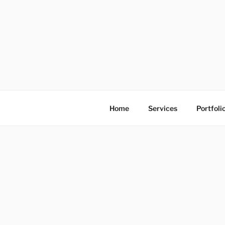
S
k
i
p
t
o
โรงพิมพ์ด่
โรงพิมพ์ดิจิตอล รับพิมพ์งานครบวง
c
o
n
Home
Services
Portfoli
t
e
n
t