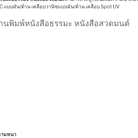
C แบบมัน/ด้าน เคลือบวานิชแบบมัน/ด้าน เคลือบ Spot UV
นพิมพ์หนังสือธรรมะ หนังสือสวดมนต์
วามหนา