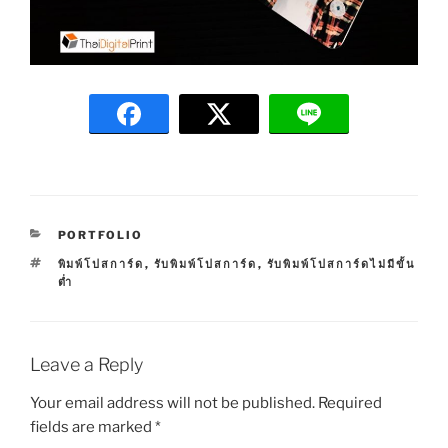
C
PORTFOLIO
A
T
พิมพ์โปสการ์ด
,
รับพิมพ์โปสการ์ด
,
รับพิมพ์โปสการ์ดไม่มีขั้น
T
A
ต่ำ
E
G
G
S
O
R
I
Leave a Reply
E
S
Your email address will not be published.
Required
fields are marked
*