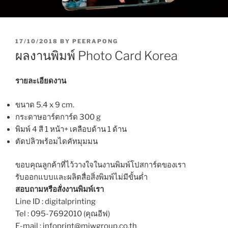
P
17/10/2018
BY
PEERAPONG
O
ผลงานพิมพ์ Photo Card Korea
S
T
E
รายละเอียดงาน
D
O
ขนาด 5.4 x 9 cm.
N
กระดาษอาร์ตการ์ด 300 g
พิมพ์ 4 สี 1 หน้า+ เคลือบด้าน 1 ด้าน
ตัดปลิวพร้อมไดคัทมุมมน
ขอบคุณลูกค้าที่ไว้วางใจในงานพิมพ์โปสการ์ดของเรา
รับออกแบบและผลิตสื่อสิ่งพิมพ์ไม่มีขั้นต่ำ
สอบถามหรือสั่งงานพิมพ์เรา
Line ID : digitalprinting
Tel : 095-7692010 (คุณอีฟ)
E-mail : infoprint@miwgroup.co.th