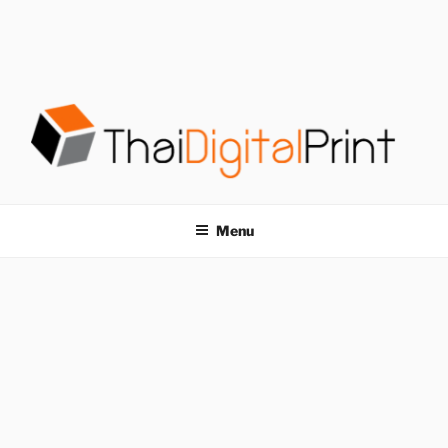
S
k
i
p
t
o
c
o
โรงพิมพ์ด่วน
โรงพิมพ์ดิจิตอล รับพิมพ์งานครบวงจร ไม่มีขั้นต่ำ
n
t
THAIDIGITALPRINT
Menu
e
n
t