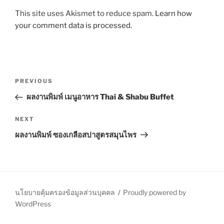
This site uses Akismet to reduce spam.
Learn how
your comment data is processed.
P
P
PREVIOUS
o
r
ผลงานพิมพ์ เมนูอาหาร Thai & Shabu Buffet
s
e
t
v
N
NEXT
n
i
e
ผลงานพิมพ์ ซองเกลือสปาสูตรสมุนไพร
o
x
a
u
t
v
s
P
i
P
o
g
o
s
นโยบายคุ้มครองข้อมูลส่วนบุคคล
Proudly powered by
a
s
t
WordPress
t
t