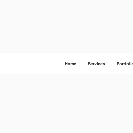
S
k
i
p
t
o
โรงพิมพ์ด่
โรงพิมพ์ดิจิตอล รับพิมพ์งานครบวง
c
o
n
Home
Services
Portfoli
t
e
n
t