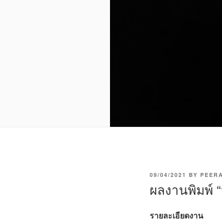
P
09/04/2021
BY
PEER
O
ผลงานพิมพ์ “ห
S
T
E
รายละเอียดงาน
D
O