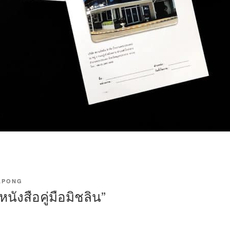
APONG
นังสือคู่มือมิชลิน”