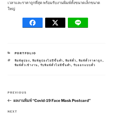
เวลาและราคาถูกที่สุด พร้อมรับงานพิมพ์ทั้งขนาดเล็กขนาด
ใหญ่
C
PORTFOLIO
A
T
พิมพ์คูปอง
,
พิมพ์คูปองไม่มีขั้นต่ำ
,
พิมพ์ตั๋ว
,
พิมพ์ตั๋วราคาถูก
,
T
A
พิมพ์ตั๋วเข้างาน
,
รับพิมพ์ตั๋วไม่มีขั้นต่ำ
,
รับออกแบบตั๋ว
E
G
G
S
O
R
I
P
E
P
PREVIOUS
S
o
r
ผลงานพิมพ์ “Covid-19 Face Mask Postcard”
s
e
t
v
N
NEXT