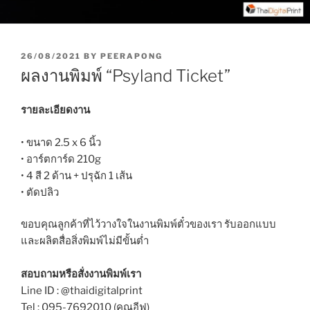
P
26/08/2021
BY
PEERAPONG
O
ผลงานพิมพ์ “Psyland Ticket”
S
T
E
รายละเอียดงาน
D
O
• ขนาด 2.5 x 6 นิ้ว
N
• อาร์ตการ์ด 210g
• 4 สี 2 ด้าน + ปรุฉัก 1 เส้น
• ตัดปลิว
ขอบคุณลูกค้าที่ไว้วางใจในงานพิมพ์ตั๋วของเรา รับออกแบบ
และผลิตสื่อสิ่งพิมพ์ไม่มีขั้นต่ำ
สอบถามหรือสั่งงานพิมพ์เรา
Line ID : @thaidigitalprint
Tel : 095-7692010 (คุณอีฟ)