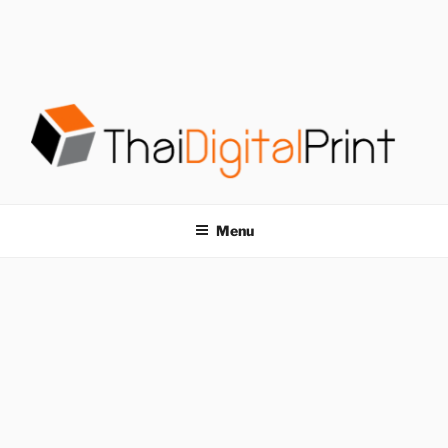
S
k
i
p
t
o
c
o
โรงพิมพ์ด่วน
โรงพิมพ์ดิจิตอล รับพิมพ์งานครบวงจร ไม่มีขั้นต่ำ
n
t
THAIDIGITALPRINT
Menu
e
n
t