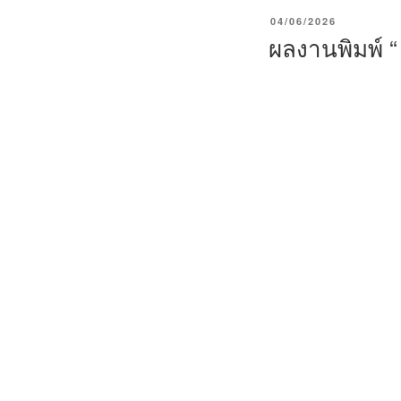
P
04/06/2026
O
ผลงานพิมพ์ “
S
T
E
D
O
N