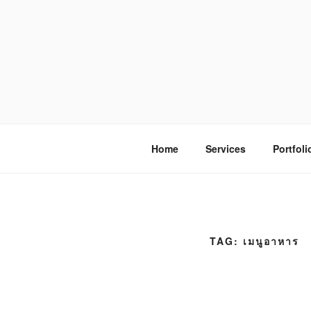
S
k
i
p
t
o
โรงพิมพ์ด่
โรงพิมพ์ดิจิตอล รับพิมพ์งานครบวง
c
o
n
Home
Services
Portfoli
t
e
n
t
TAG:
เมนูอาหาร