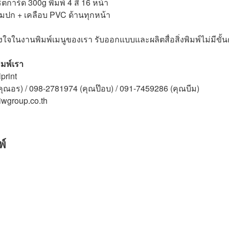
์ตการ์ด 300g พิมพ์ 4 สี 16 หน้า
รวมปก + เคลือบ PVC ด้านทุกหน้า
งใจในงานพิมพ์เมนูของเรา รับออกแบบและผลิตสื่อสิ่งพิมพ์ไม่มีขั้น
มพ์เรา
print
คุณอร) / 098-2781974 (คุณป๊อบ) / 091-7459286 (คุณบีม)
iwgroup.co.th
พ์