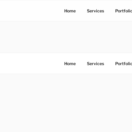
S
k
Home
Services
Portfoli
i
p
t
o
โรงพิมพ์ด่
โรงพิมพ์ดิจิตอล รับพิมพ์งานครบวง
c
o
n
Home
Services
Portfoli
t
e
n
t