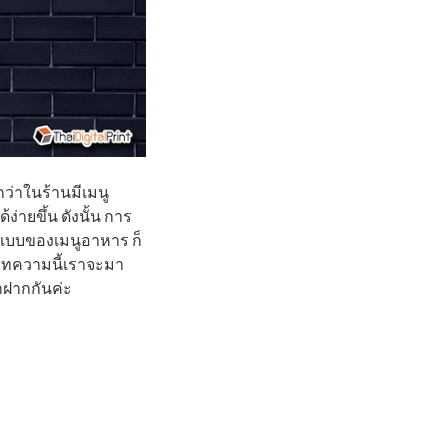
กว่าในร้านมีเมนู
ง่ายขึ้น ดังนั้น การ
ปแบบของเมนูอาหาร ก็
นบทความนี้เราจะมา
าฝากกันค่ะ