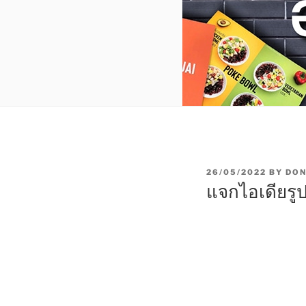
P
26/05/2022
BY
DON
O
แจกไอเดียรู
S
T
E
D
O
N