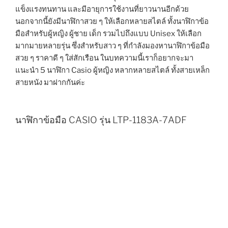
แข็งแรงทนทาน และมีอายุการใช้งานที่ยาวนานอีกด้วย
นอกจากนี้ยังมีนาฬิกาสวย ๆ ให้เลือกหลายสไตล์ ทั้งนาฬิกาข้อ
มือสำหรับผู้หญิง ผู้ชาย เด็ก รวมไปถึงแบบ Unisex ให้เลือก
มากมายหลายรุ่น ซึ่งสำหรับสาว ๆ ที่กำลังมองหานาฬิกาข้อมือ
สวย ๆ ราคาดี ๆ ใส่สักเรือน ในบทความนี้เราก็อยากจะมา
แนะนำ 5 นาฬิกา Casio ผู้หญิง หลากหลายสไตล์ ทั้งสายเหล็ก
สายหนัง มาฝากกันค่ะ
นาฬิกาข้อมือ CASIO รุ่น LTP-1183A-7ADF