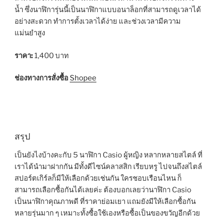
น้ำ ซึ่งนาฬิการุ่นนี้เป็นนาฬิกาแบบอนาล็อกที่สามารถดูเวลาได้
อย่างสะดวก ทำการตั้งเวลาได้ง่าย และช่วงเวลามีความ
แม่นยำสูง
ราคา:
1,400 บาท
ช่องทางการสั่งซื้อ
Shopee
สรุป
เป็นยังไงบ้างคะกับ 5 นาฬิกา Casio ผู้หญิง หลากหลายสไตล์ ที่
เราได้นำมาฝากกัน มีทั้งดีไซน์คลาสสิก เรียบหรู ไปจนถึงสไตล์
สปอร์ตเกิร์ลก็มีให้เลือกด้วยเช่นกัน ใครชอบเรือนไหน ก็
สามารถเลือกซื้อกันได้เลยค่ะ ต้องบอกเลยว่านาฬิกา Casio
เป็นนาฬิกาคุณภาพดี ที่ราคาย่อมเยา แถมยังมีให้เลือกซื้อกัน
หลายรุ่นมาก ๆ เหมาะทั้งซื้อใช้เองหรือซื้อเป็นของขวัญอีกด้วย