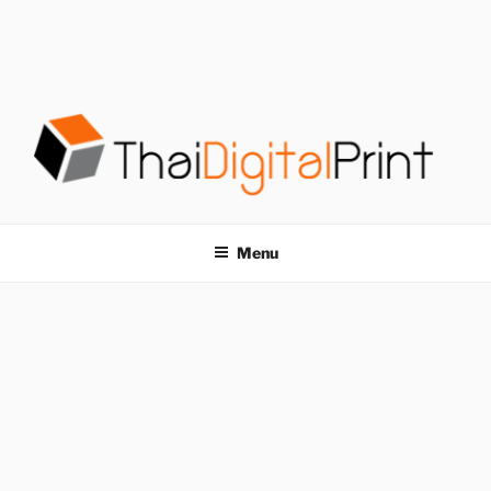
S
k
i
p
t
o
c
o
โรงพิมพ์ด่วน
โรงพิมพ์ดิจิตอล รับพิมพ์งานครบวงจร ไม่มีขั้นต่ำ
n
t
THAIDIGITALPRINT
Menu
e
n
t