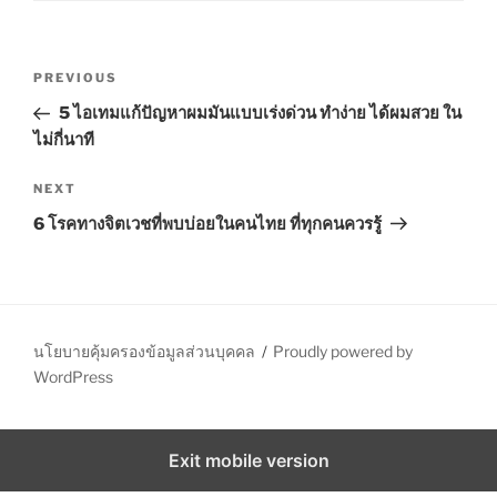
G
S
O
R
P
I
P
PREVIOUS
E
o
S
r
5 ไอเทมแก้ปัญหาผมมันแบบเร่งด่วน ทำง่าย ได้ผมสวย ใน
s
e
ไม่กี่นาที
t
v
n
i
N
NEXT
o
e
a
6 โรคทางจิตเวชที่พบบ่อยในคนไทย ที่ทุกคนควรรู้
u
x
v
s
t
i
P
P
g
o
o
a
s
s
นโยบายคุ้มครองข้อมูลส่วนบุคคล
Proudly powered by
t
t
t
WordPress
i
o
Exit mobile version
n