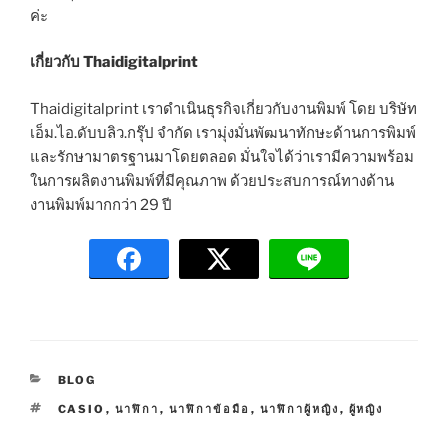
ค่ะ
เกี่ยวกับ Thaidigitalprint
Thaidigitalprint เราดำเนินธุรกิจเกี่ยวกับงานพิมพ์ โดย บริษัท
เอ็ม.ไอ.ดับบลิว.กรุ๊ป จำกัด เรามุ่งมั่นพัฒนาทักษะด้านการพิมพ์
และรักษามาตรฐานมาโดยตลอด มั่นใจได้ว่าเรามีความพร้อม
ในการผลิตงานพิมพ์ที่มีคุณภาพ ด้วยประสบการณ์ทางด้าน
งานพิมพ์มากกว่า 29 ปี
C
BLOG
A
T
CASIO
,
นาฬิกา
,
นาฬิกาข้อมือ
,
นาฬิกาผู้หญิง
,
ผู้หญิง
T
A
E
G