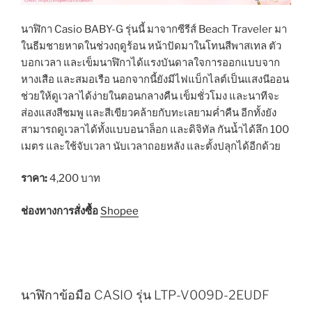
นาฬิกา Casio BABY-G รุ่นนี้ มาจากซีรีส์ Beach Traveler มา
ในธีมชายหาดในช่วงฤดูร้อน หน้าปัดมาในโทนสีพาสเทล ตัว
บอกเวลา และเข็มนาฬิกาได้แรงบันดาลใจการออกแบบจาก
หางเสือ และสมอเรือ นอกจากนี้ยังมีไฟแบ็กไลต์เป็นแสงนีออน
ช่วยให้ดูเวลาได้ง่ายในตอนกลางคืน เข็มชั่วโมง และนาทีจะ
ส่องแสงสีชมพู และสีเขียวคล้ายกับทะเลยามค่ำคืน อีกทั้งยัง
สามารถดูเวลาได้ทั้งแบบอนาล็อก และดิจิทัล กันน้ำได้ลึก 100
เมตร และใช้จับเวลา นับเวลาถอยหลัง และตั้งปลุกได้อีกด้วย
ราคา:
4,200 บาท
ช่องทางการสั่งซื้อ
Shopee
นาฬิกาข้อมือ CASIO รุ่น LTP-V009D-2EUDF