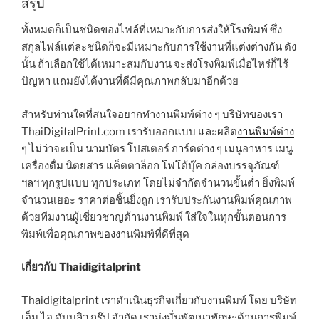
สรุป
ทั้งหมดก็เป็นชนิดของไฟล์ที่เหมาะกับการส่งให้โรงพิมพ์ ซึ่ง
สกุลไฟล์แต่ละชนิดก็จะมีเหมาะกับการใช้งานที่แต่งต่างกัน ดัง
นั้น ถ้าเลือกใช้ได้เหมาะสมกับงาน จะส่งโรงพิมพ์เมื่อไหร่ก็ไร้
ปัญหา แถมยังได้งานที่ดีมีคุณภาพกลับมาอีกด้วย
สำหรับท่านใดที่สนใจอยากทำงานพิมพ์ต่าง ๆ บริษัทของเรา
ThaiDigitalPrint.com เรารับออกแบบ และผลิต
งานพิมพ์ต่าง
ๆ
ไม่ว่าจะเป็น นามบัตร โปสเตอร์ การ์ดต่าง ๆ เมนูอาหาร เมนู
เครื่องดื่ม นิตยสาร แค็ตตาล็อก โฟโต้บุ๊ค กล่องบรรจุภัณฑ์
ฯลฯ ทุกรูปแบบ ทุกประเภท โดยไม่จำกัดจำนวนขั้นต่ำ ยิ่งพิมพ์
จำนวนเยอะ ราคาต่อชิ้นยิ่งถูก เรารับประกันงานพิมพ์คุณภาพ
ด้วยทีมงานผู้เชี่ยวชาญด้านงานพิมพ์ ใส่ใจในทุกขั้นตอนการ
พิมพ์เพื่อคุณภาพของงานพิมพ์ที่ดีที่สุด
เกี่ยวกับ Thaidigitalprint
Thaidigitalprint เราดำเนินธุรกิจเกี่ยวกับงานพิมพ์ โดย บริษัท
เอ็ม.ไอ.ดับบลิว.กรุ๊ป จำกัด เรามุ่งมั่นพัฒนาทักษะด้านการพิมพ์