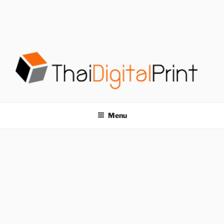
S
k
i
p
t
o
c
o
โรงพิมพ์ด่วน
โรงพิมพ์ดิจิตอล รับพิมพ์งานครบวงจร ไม่มีขั้นต่ำ
n
t
THAIDIGITALPRINT
Menu
e
n
t