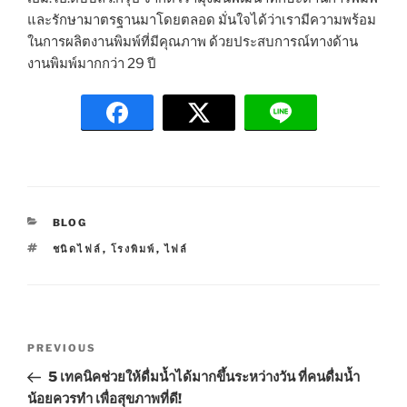
และรักษามาตรฐานมาโดยตลอด มั่นใจได้ว่าเรามีความพร้อม
ในการผลิตงานพิมพ์ที่มีคุณภาพ ด้วยประสบการณ์ทางด้าน
งานพิมพ์มากกว่า 29 ปี
C
BLOG
A
T
ชนิดไฟล์
,
โรงพิมพ์
,
ไฟล์
T
A
E
G
G
S
O
R
P
I
P
PREVIOUS
E
o
S
r
5 เทคนิคช่วยให้ดื่มน้ำได้มากขึ้นระหว่างวัน ที่คนดื่มน้ำ
s
e
น้อยควรทำ เพื่อสุขภาพที่ดี!