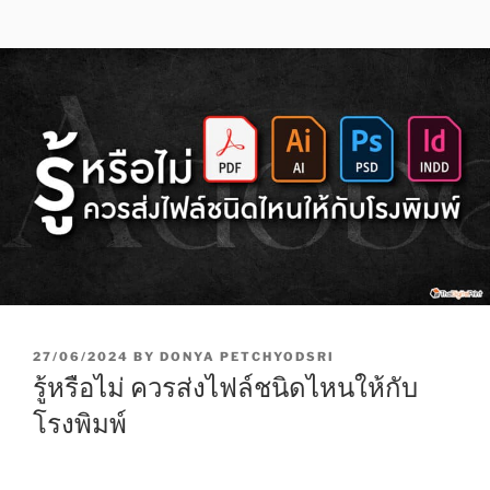
P
27/06/2024
BY
DONYA PETCHYODSRI
O
รู้หรือไม่ ควรส่งไฟล์ชนิดไหนให้กับ
S
T
โรงพิมพ์
E
D
O