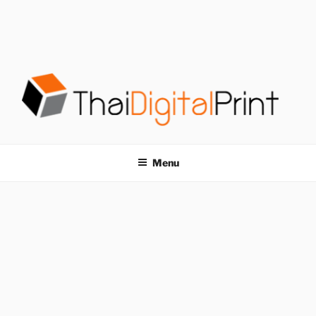
S
k
i
p
t
o
c
o
โรงพิมพ์ด่วน
โรงพิมพ์ดิจิตอล รับพิมพ์งานครบวงจร ไม่มีขั้นต่ำ
n
t
THAIDIGITALPRINT
Menu
e
n
t