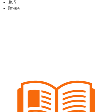
เย็บกี่
ยึดหมุด