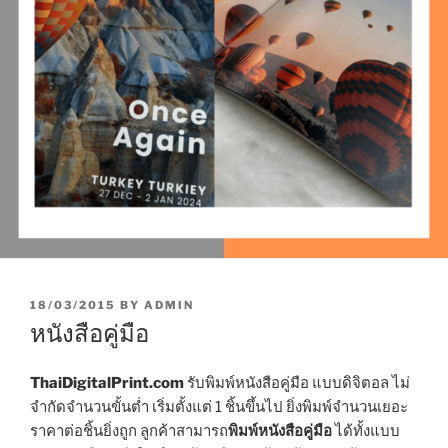
P
18/03/2015
BY
ADMIN
O
หนังสือคู่มือ
S
T
E
ThaiDigitalPrint.com
รับพิมพ์หนังสือคู่มือ แบบดิจิตอล ไม่
D
จำกัดจำนวนขั้นต่ำ เริ่มตั้งแต่ 1 ชิ้นขึ้นไป ยิ่งพิมพ์จำนวนเยอะ
O
ราคาต่อชิ้นยิ่งถูก ลูกค้าสามารถ
พิมพ์หนังสือคู่มือ
ได้ทั้งแบบ
N