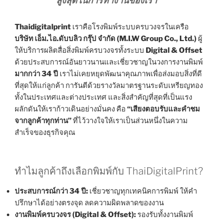
สูงสุดในการทำงานของเรา ”
Thaidigitalprint
เราคือโรงพิมพ์ระบบครบวงจรในเครือ
บริษัท เอ็ม.ไอ.ดับบลิว กรุ๊ป จำกัด (M.I.W Group Co., Ltd.)
ผู้
ให้บริการผลิตสื่อสิ่งพิมพ์ครบวงจรทั้งระบบ
Digital & Offset
ด้วยประสบการณ์อันยาวนานและเชี่ยวชาญในวงการงานพิมพ์
มากกว่า 34 ปี
เราไม่เคยหยุดพัฒนาคุณภาพเพื่อส่งมอบสิ่งที่ดี
ที่สุดให้แก่ลูกค้า การันตีด้วยรางวัลมาตรฐานระดับเหรียญทอง
ทั้งในประเทศและต่างประเทศ และสิ่งสำคัญที่สุดที่เป็นแรง
ผลักดันให้เราก้าวเดินอย่างมั่นคง คือ
“เสียงตอบรับและคำชม
จากลูกค้าทุกท่าน”
ที่ไว้วางใจให้เราเป็นส่วนหนึ่งในความ
สำเร็จของธุรกิจคุณ
ทำไมลูกค้าถึงเลือกพิมพ์กับ ThaiDigitalPrint?
ประสบการณ์กว่า 34 ปี:
เชี่ยวชาญทุกเทคนิคการพิมพ์ ให้คำ
ปรึกษาได้อย่างตรงจุด ลดความผิดพลาดของงาน
งานพิมพ์ครบวงจร (Digital & Offset):
รองรับทั้งงานพิมพ์