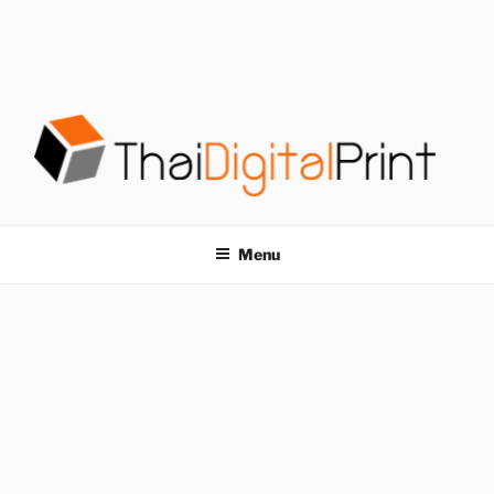
S
k
i
p
t
o
c
o
โรงพิมพ์ด่วน
โรงพิมพ์ดิจิตอล รับพิมพ์งานครบวงจร ไม่มีขั้นต่ำ
n
t
THAIDIGITALPRINT
Menu
e
n
t