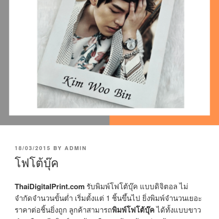
P
18/03/2015
BY
ADMIN
O
โฟโต้บุ๊ค
S
T
E
ThaiDigitalPrint.com
รับพิมพ์โฟโต้บุ๊ค แบบดิจิตอล ไม่
D
จำกัดจำนวนขั้นต่ำ เริ่มตั้งแต่ 1 ชิ้นขึ้นไป ยิ่งพิมพ์จำนวนเยอะ
O
ราคาต่อชิ้นยิ่งถูก ลูกค้าสามารถ
พิมพ์โฟโต้บุ๊ค
ได้ทั้งแบบขาว
N