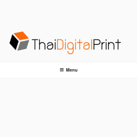
S
k
i
p
t
o
c
o
โรงพิมพ์ด่วน THAIDIGITALPRINT
โรงพิมพ์ดิจิตอล รับพิมพ์งานครบวงจร ไม่มีขั้นต่ำ
n
t
Menu
e
n
t