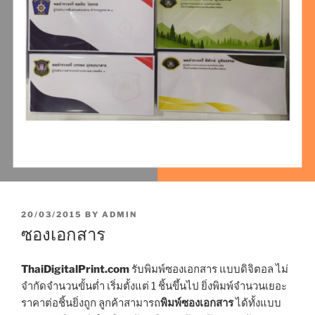
P
20/03/2015
BY
ADMIN
O
ซองเอกสาร
S
T
E
ThaiDigitalPrint.com
รับพิมพ์ซองเอกสาร แบบดิจิตอล ไม่
D
จำกัดจำนวนขั้นต่ำ เริ่มตั้งแต่ 1 ชิ้นขึ้นไป ยิ่งพิมพ์จำนวนเยอะ
O
ราคาต่อชิ้นยิ่งถูก ลูกค้าสามารถ
พิมพ์ซองเอกสาร
ได้ทั้งแบบ
N