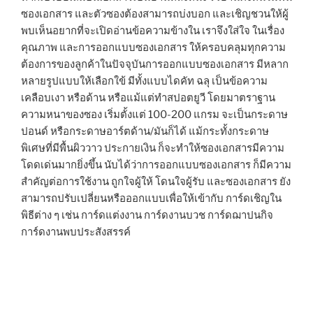
ซองเอกสาร และตัวซองต้องสามารถบ่งบอก และเชิญชวนให้ผู้
พบเห็นอยากที่จะเปิดอ่านข้อความข้างใน เราจึงใส่ใจ ในเรื่อง
คุณภาพ และการออกแบบซองเอกสาร ให้ครอบคลุมทุกความ
ต้องการของลูกค้าในปัจจุบันการออกแบบซองเอกสาร มีหลาก
หลายรูปแบบให้เลือกใข้ มีทั้งแบบไดคัท ฉลุ เป็นข้อความ
เคลือบเงา หรือด้าน หรือแม้แต่ทำสปอตยูวี โดยมาตราฐาน
ความหนาของซอง เริ่มตั้งแต่ 100-200 แกรม จะเป็นกระดาษ
ปอนด์ หรือกระดาษอาร์ตด้าน/มันก็ได้ แม้กระทั้งกระดาษ
พิเศษที่มีพื้นผิววาว ประกายเงิน ก็จะทำให้ซองเอกสารมีความ
โดดเด่นมากยิ่งขึ้น นับได้ว่าการออกแบบซองเอกสาร ก็มีความ
สำคัญต่อการใช้งาน ถูกใจผู้ให้ โดนใจผู้รับ และซองเอกสาร ยัง
สามารถปรับเปลี่ยนหรือออกแบบเพื่อให้เข้ากับ การ์ดเชิญใน
พิธีต่าง ๆ เช่น การ์ดแต่งงาน การ์ดงานบวช การ์ดฌาปนกิจ
การ์ดงานพบประสังสรรค์