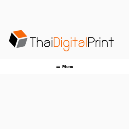
S
k
i
p
t
o
c
o
โรงพิมพ์ด่วน
โรงพิมพ์ดิจิตอล รับพิมพ์งานครบวงจร ไม่มีขั้นต่ำ
n
t
THAIDIGITALPRINT
Menu
e
n
t