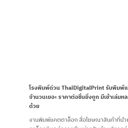
โรงพิมพ์ด่วน ThaiDigitalPrint รับพิมพ์แคต
จำนวนเยอะ ราคาต่อชิ้นยิ่งถูก มีเข้าเล่ม
ด้วย
งานพิมพ์แคตตาล็อก สื่อโฆษณาสินค้าที่นำเ