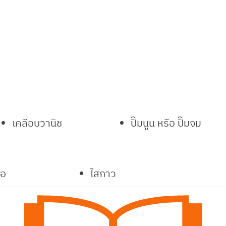
เคลือบวานิช
ปั๊มนูน หรือ ปั๊มจม
้อ
ไสกาว