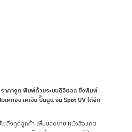
ป ราคาถูก พิมพ์ด้วยระบบดิจิตอล ยิ่งพิมพ์
๊มเคทอง เคเงิน ปั๊มนูน จม Spot UV ได้อีก
่น ดึงดูดลูกค้า เพิ่มยอดขาย หนังสือแคต