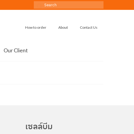
Search
for:
How to order
About
Contact Us
Our Client
เซลล์บีม