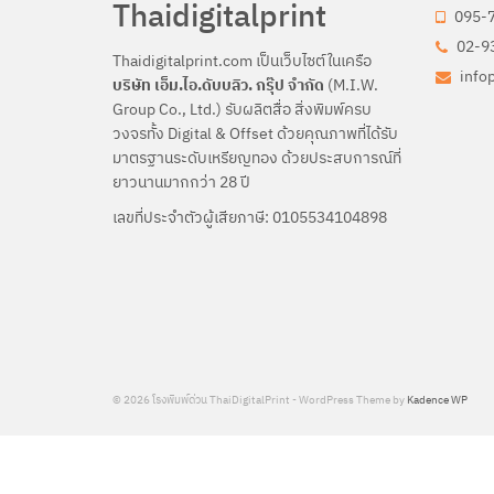
Thaidigitalprint
095-
02-93
Thaidigitalprint.com เป็นเว็บไซต์ในเครือ
info
บริษัท เอ็ม.ไอ.ดับบลิว. กรุ๊ป จำกัด
(M.I.W.
Group Co., Ltd.) รับผลิตสื่อ สิ่งพิมพ์ครบ
วงจรทั้ง Digital & Offset ด้วยคุณภาพที่ได้รับ
มาตรฐานระดับเหรียญทอง ด้วยประสบการณ์ที่
ยาวนานมากกว่า 28 ปี
เลขที่ประจำตัวผู้เสียภาษี: 0105534104898
© 2026 โรงพิมพ์ด่วน ThaiDigitalPrint - WordPress Theme by
Kadence WP