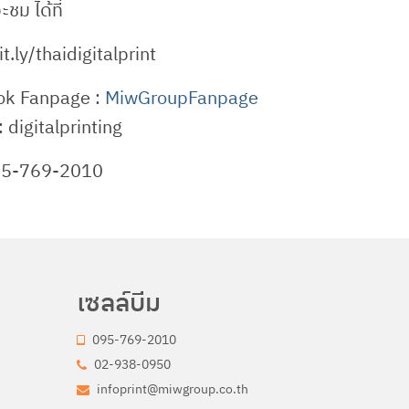
ม ได้ที่
t.ly/thaidigitalprint
k Fanpage :
MiwGroupFanpage
: digitalprinting
095-769-2010
เซลล์บีม
095-769-2010
02-938-0950
infoprint@miwgroup.co.th