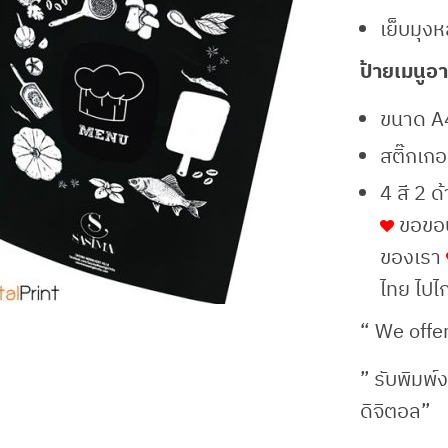
เย็บมุง
ป้ายเมนูอ
ขนาด A4
สติ๊กเกอ
4 สี 2 ด
ขอขอบค
ของเรา
ไทย ไปไ
“ We offer
” รับพิมพ์ง
ดิจิตอล”