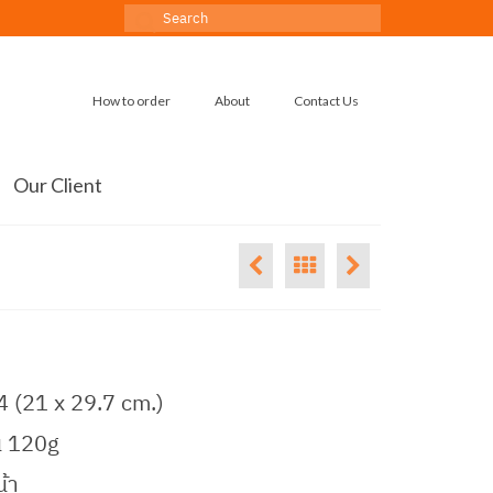
Search
for:
How to order
About
Contact Us
Our Client
 (21 x 29.7 cm.)
น 120g
น้า