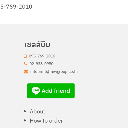
095-769-2010
เซลล์บีม
095-769-2010
02-938-0950
infoprint@miwgroup.co.th
About
How to order