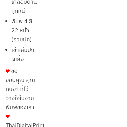
เคลือบด้าน
ทุกหน้า
พิมพ์ 4 สี
22 หน้า
(รวมปก)
เข้าเล่มปีก
ผีเสื้อ
ขอ
ขอบคุณ คุณ
กันยา ที่ไว้
วางใจในงาน
พิมพ์ของเรา
ThaiDigitalPrint