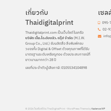
เกี่ยวกับ
เซลล
Thaidigitalprint
095-
02-93
Thaidigitalprint.com เป็นเว็บไซต์ในเครือ
info
บริษัท เอ็ม.ไอ.ดับบลิว. กรุ๊ป จำกัด
(M.I.W.
Group Co., Ltd.) รับผลิตสื่อ สิ่งพิมพ์ครบ
วงจรทั้ง Digital & Offset ด้วยคุณภาพที่ได้รับ
มาตรฐานระดับเหรียญทอง ด้วยประสบการณ์ที่
ยาวนานมากกว่า 28 ปี
เลขที่ประจำตัวผู้เสียภาษี: 0105534104898
© 2026 โรงพิมพ์ด่วน ThaiDigitalPrint - WordPress Theme by
Kadence WP