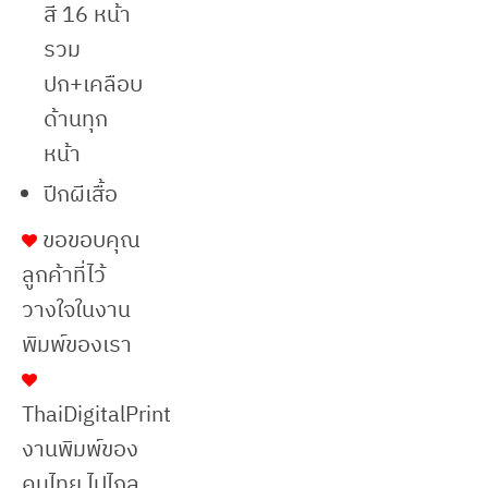
สี 16 หน้า
รวม
ปก+เคลือบ
ด้านทุก
หน้า
ปีกผีเสื้อ
ขอขอบคุณ
ลูกค้าที่ไว้
วางใจในงาน
พิมพ์ของเรา
ThaiDigitalPrint
งานพิมพ์ของ
คนไทย ไปไกล