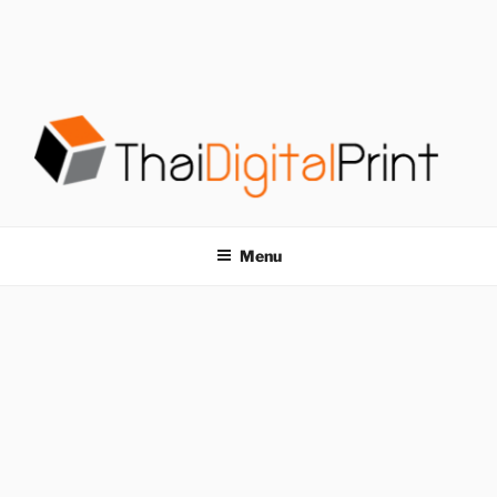
S
k
i
p
t
o
c
o
โรงพิมพ์ด่วน
โรงพิมพ์ดิจิตอล รับพิมพ์งานครบวงจร ไม่มีขั้นต่ำ
n
t
THAIDIGITALPRINT
Menu
e
n
t