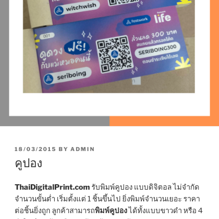
P
18/03/2015
BY
ADMIN
O
คูปอง
S
T
E
ThaiDigitalPrint.com
รับพิมพ์คูปอง แบบดิจิตอล ไม่จำกัด
D
จำนวนขั้นต่ำ เริ่มตั้งแต่ 1 ชิ้นขึ้นไป ยิ่งพิมพ์จำนวนเยอะ ราคา
O
ต่อชิ้นยิ่งถูก ลูกค้าสามารถ
พิมพ์คูปอง
ได้ทั้งแบบขาวดำ หรือ 4
N